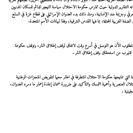
الضفة الغربية، بينما شردت عمليات الهدم الإسرائيلية 2907 فلسطيني في أنحاء الضفة الغربية المحتلة منذ أكتوبر 2023 وأن 2400 فلسطيني آخرين، نصفهم تقريبا
لتقارير الدولية حيث تمارس حكومة الاحتلال سياسة التهجير الدائم للسكان المدنيين
رقي وجريمة ضد الإنسانية، ومنذ ذلك بدء العدوان الإسرائيلي على قطاع غزة في السابع
.
أن المطلوب الآن هو التوصل في أسرع وقت لاتفاق لوقف إطلاق النار، وتوقف حكومة
ة للتهرب من استحقاق وقف إطلاق النار .
 التي تنتهجها حكومة الاحتلال المتطرفة في اطار سعيها لتقويض المنجزات الوطنية
العنصرية وأهمية التمسك والتأكيد على ضرورة ضمان إعادة إعمار ما دمره العدوان،
طينية .