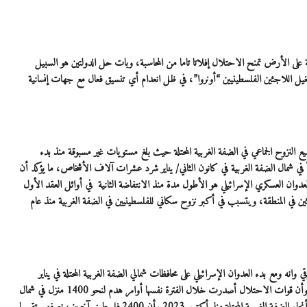
على الأرض تمنح الاحتلال إفلاتا تاما من المحاسبة، وبات حل الدولتين هو السبيل
يل اللاجئين الفلسطينيين “أونروا”، في ظل انعدام أي تنسيق فعال مع جهات إنسانية
 النزوح الجماعي في الضفة الغربية المحتلة حيث بلغ مستويات غير مسبوقة منذ بدء
وان الإسرائيلي الذي بدأ في شمال الضفة الغربية في كانون الثاني/ يناير شرد عشرات آلاف الأشخاص، ما يؤكد أن
وان العسكري الإسرائيلي هو الأطول مدة منذ الانتفاضة الثانية في أوائل العقد الأول
ن في المنطقة، ويتسبب في أكبر نزوح سكاني للفلسطينيين في الضفة الغربية منذ عام
وانه ومع بدء العدوان الإسرائيلي على محافظات شمالي الضفة الغربية المحتلة في يناير
وخصوصا جنين وطولكرم لا يزال حوالي 30 ألف فلسطيني مهجرين قسرا، وأن قوات الاحتلال أصدرت خلال الفترة نفسها أوامر هدم لنحو 1400 منزل في شمال