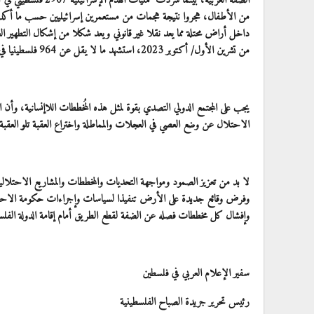
من الأطفال، هجروا نتيجة هجمات من مستعمرين إسرائيليين حسب ما أكدته ا
داخل أراض محتلة مما يعد نقلا غير قانوني ويعد شكلا من إشكال التطهير الع
من تشرين الأول/ أكتوبر 2023، استشهد ما لا يقل عن 964 فلسطينيا في الضفة الغربية المحتلة، بما فيها القدس الشرقية؛ وفقا لبيانات الأمم المتحدة
يجب على المجتمع الدولي التصدي بقوة لمثل هذه المُخططات اللاإنسانية، و
الاحتلال عن وضع العصي في العجلات والمماطلة واختراع العقبة تلو العقب
لا بد من تعزيز الصمود ومواجهة التحديات والمخططات والمشاريع الاحتلالية
وفرض وقائع جديدة على الأرض تنفيذا لسياسات وإجراءات حكومة الاحتلال 
وإفشال كل مخططات فصله عن الضفة لقطع الطريق أمام إقامة الدولة الفلس
سفير الإعلام العربي في فلسطين
رئيس تحرير جريدة الصباح الفلسطينية