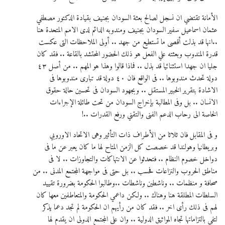
الأمانة تقتضي ان نسجل لصالح بعثة السودان بجنيف بقيادة الدكتور مصطفي
عثمان اسماعيل سفير السودان بجنيف ومندوبه الدائم لدى الامم المتحدة هنا
..انها قد بذلت أقصى ما تستطيع من جهد .. أولى الملاحظات التى عكست
قدرة المندوب وبعثته علي الفعل هو ذلك الحضور المحتشد بالقاعة .. فقد كان
جليا ان جهدا استثنائيا قد بذل .. فماذا قالوا وهذا هو المهم .. من أصل ٤٣
دولة تحدث مندوبوها .. فى الواقع فان ٤٠ دولة قد تبارى مندوبوها فى
الاشادة بتقرير الخبير المستقل .. وبجهود السودان فى تحسين حالة حقوق
الانسان .. بل وفى المطالبة بإخراج السودان من تحت طائلة الإجراءات
الخاصة الى رحاب الدعم الفنى والتقني ورفع القدرات ..!
و فى المقابل فان ثلاثا من الأطراف ذات التأثير وهى الاتحاد الاوروبي
وبريطانيا وهولندا قد خصصت كل الزمن المتاح لها ما كان يعبر عن ما فى
دواخل خصوم النظام .. فتحدثوا عن الانتهاكات والتجاوزات .. لا فى
مناطق الحروب والنزاعات فحسب .. بل حتى فى مواجهة المجتمع المدنى .. من
صحافة و منظمات .. وناشطين وناشطات ..وطالبوا الحكومة بضرورة تقييد
السلطات المطلقة هنا وهناك .. ولكن داعمي الحكومة والمتعاطفين معها كان
لهم فى ذلك رأى اخر .. فقد كان من رأيهم ان الحكومة لم تجد دعما يذكر
لتفي بالتزاماتها تجاه المواثيق الدولية .. وان على المجتمع الدولى ان يقدم لها