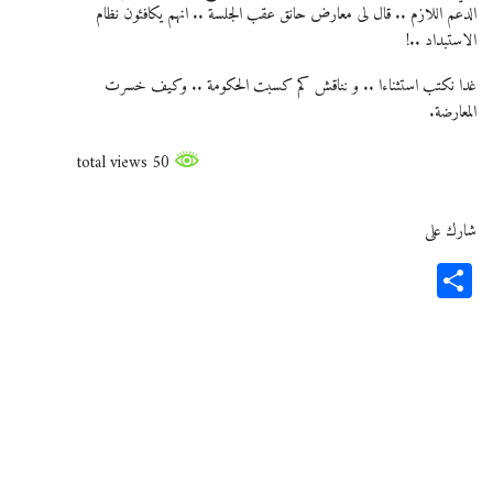
الدعم اللازم .. قال لى معارض حانق عقب الجلسة .. انهم يكافئون نظام
الاستبداد ..!
غدا نكتب استثناءا .. و نناقش كم كسبت الحكومة .. وكيف خسرت
المعارضة.
50 total views
شارك على
Share