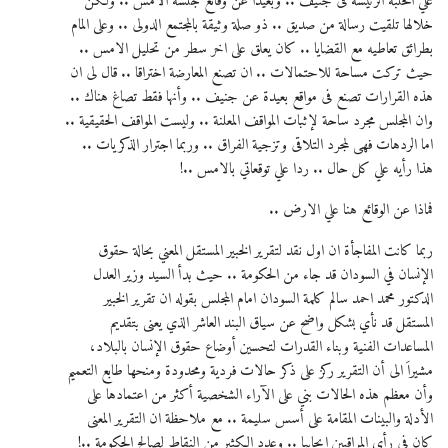
علي الحلبة الرئيسة فى جنيف .. وبعيدا عن وقائع جلسة الامس .. ولكن
خلالها تلقيت رسالة من صديق .. ذو صلة وثيقة بالمجتمع الدولى .. وعلى المام
بطرائق تعاطيه مع القضايا .. كان يعلق على اخر سطر من تحليل الامس ..
حيث تركت مساحة للاحتمالات .. ان تصنع المعارضة اختراقا .. قال لى ان
هذه القرارات تصنع فى مواقع بعيدة عن جنيف .. وأنها فقط تصاغ هناك ..
وان المجلس مجرد ساحة لإثبات المواقف المعلنة .. وليست المواقف الحقيقية ..
اما الردهات فهى لمجرد التلاقى وتزجية الفراق .. وربما اجترار الذكريات ..
هذا رأيه علي كل حال .. ردا علي توقعاتي بالامس ..!
فماذا عن الوقائع هنا علي الارض ..
ربما كانت المفاجأة ان اول نقد لتقرير الخبير المستقل المعني بحالة حقوق
الإنسان في السودان قد جاء من الحكومة .. حيث بدأ السيد وزير العدل
الدكتور محمد احمد سالم كلمة السودان امام المجلس بقوله ان تقرير الخبير
المستقل قد نأي بشكل واضح عن سياق البند العاشر الذي يعنى بتقديم
المساعدات الفنية وبناء القدرات لتحسين أوضاع حقوق الإنسان بالبلاد،
مشيراَ الى أن التقرير ركز على ذكر حالات فردية ومحدودة ومنحها طابع التعميم
وأن معظم هذه الحالات بني على الآراء الشخصية أكثر من اعتمادها على
الأدلة والبينات المقامة على أسس سليمة .. مع ملاحظة ان التقرير المعنى
كان فى رأى المراقبين إيجابيا .. وعدد الكثير من النقاط لصالح الحكومة ..!