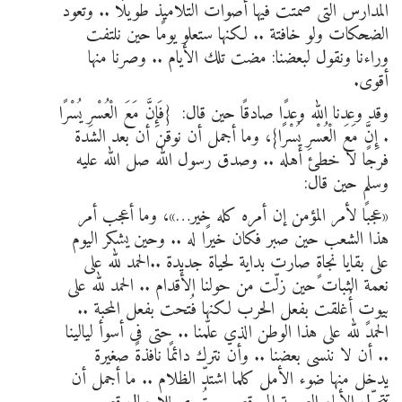
المدارس التى صمتت فيها أصوات التلاميذ طويلًا .. وتعود
الضحكات ولو خافتة .. لكنها ستعلو يومًا حين نلتفت
وراءنا ونقول لبعضنا: مضت تلك الأيام .. وصرنا منها
أقوى.
وقد وعدنا اللّٰه وعدًا صادقًا حين قال: {فَإِنَّ مَعَ الْعُسْرِ يُسْرًا
. إِنَّ مَعَ الْعُسْرِ يُسْرًا}، وما أجمل أن نوقن أن بعد الشدة
فرجًا لا خطئ أهله .. وصدق رسول اللّٰه صل اللّٰه عليه
وسلم حين قال:
«عجبًا لأمر المؤمن إن أمره كله خير…»، وما أعجب أمر
هذا الشعب حين صبر فكان خيرًا له .. وحين يشكر اليوم
على بقايا نجاةٍ صارت بداية لحياة جديدة ..الحمد لله على
نعمة الثبات حين زلّت من حولنا الأقدام .. الحمد لله على
بيوتٍ أُغلقت بفعل الحرب لكنها فُتحت بفعل المحبة ..
الحمد لله على هذا الوطن الذي علّمنا .. حتى فى أسوأ ليالينا
.. أن لا ننسى بعضنا .. وأن نترك دائمًا نافذةً صغيرة
يدخل منها ضوء الأمل كلما اشتدّ الظلام .. ما أجمل أن