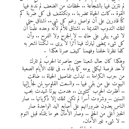
لم نتزيّن فيها بالشجاعة .. لحظات من الضعف لم ندّعِ فيها
القوة ..كانت الحياة تضربنا .. ونكتشف فى كل ضربة كم
كنّا قادرين على أن نواصل رغم كل شيء. نشتاق حتى
لتلك الندوب القديمة .. نشتاق للألم لأنه وحده علّمنا أن
لا شىء يبقى على حاله .. لا الجرح ولا الفرح .. وأن
كل شىء يمضى ليترك فينا أثرًا لا يُرى .. لكننا نشعر به
كلما نظرنا خلفنا وفهمنا كيف صرنا هكذا .
وهكذا كان حال شعبنا حين حاصرتنا الحربُ لم تترك
لأحد فرصة ليكمل يومه كما بدأه .. فى تلك الأيام الصعبة
من حرب الكرامة .. تبدّلت تفاصيل الحياة .. ضاقت
البيوت على من بقى فيها .. واتسعت القلوب لمن لجأ إليها
.. أفقرت الحرب كثيرين .. هدمت بيوتًا شُيّدت بحُبّ
السنين .. وشرّدت أسرًا لم تكن تملك إلا ذكرياتها .. صار
الناس يعدّون ضروراتهم على أصابع اليد الواحدة صار
الخبز أغلى من الحلم .. وصار الأمان هو ما يتمنّاه قبل النوم
.. لا شىء غير الأمان.