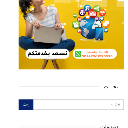
بحـــث
تصنيفات