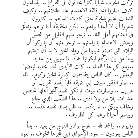
تركت الحرب شبابًا كُتُرًا يحدّقون فى الفراغ .. يتساءلون
كيف صاروا آخر قائمة الاهتمام عند عائلاتهم .. وكيف
انشغلت عنهم بالحياة حتى كادت تنساهم .. كثيرون
شعروا أن لا أحدًا يراهم .. لكن الحقيقة أننا نراهم ونعلّق
فى أعناقهم أمل الغد .. نرجو منهم القليل من الصبر
وبعض الاهتمام بدراستهم .. نرجو منهم أن يدركوا أن
البلاد التى تصنع شبابها من رماد المحن لا بد أن تبعثهم
يومًا من بين الركام ليكونوا عمادًا لما سيُبنى من جديد
..ومع كل هذا العناء .. كانت الأيدى تمتدّ خفية لبعضها
البعض .. كان الناس يتقاسمون كسرة الخبز وكوب الماء
.. صار الفقير ضيف إلى ضيقه قلبًا يتّسع لقريب أو
غريب .. وصارت بيوتُ لم تكن تتسع لغير أهلها تحتضن
عشرات بلا من ولا اذى .. هذا الشعب الذي جاع
وخاف وبكى .. لم ينكسر .. ظل يسند نفسه بنفسه ..
ويبتسم أحيانًا رغم كل الظروف .
واليوم .. والحمد لله .. تلوح بوادر الفرج من بعيد .. بدأ
الناس يعودون .. تعود الأسواق التى هجرها الخوف .. تعود