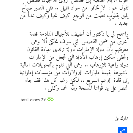
تتحوّل الأيام الصعبة إلى قصص تُروى للاجيال قصص
تقول لهم : لا تخافوا من سواد الليل .. ففي الصبر صباحُ
يليق بقلوبٍ تعلّمت من الوجع كيف تحيا وكيف تبدأ من
جديد .
واسمح لي يا دكتور أن أضيف للأجيال القادمة قصة
أخرى من ضمن القصص التي سوف تحكى ألا وهى
معرفتهم بأن دولة الإمارات دولة ترتدى عباءة القانون
وتخفى سكين إرهاب الأدلة التي تجعل من الإمارات
دولة راعية للإرهاب .. وهى التي تقوم بالتحويلات المالية
المشبوهة بقيمة مليارات الدولارات من مؤسسات إماراتية
إلى قادة الدعم السريع .. لكن رغم كل هذا فقد جاء
النصر على يد قواتنا المسلحة ولله الحمد وكفى .
29 total views
شارك على
Share