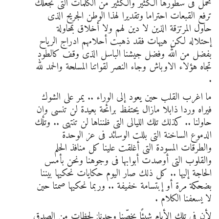
تحمل فى سطورها الكثير والكثير من الكلمات التى تجعلك
ترفع القبعات احتراما وتقديرا لهذا الوطن الجريح الذى
حاول المرتزقة الذين لا دين لهم ولا أخلاق بمحاولة
إحتلاله لكن هيهات فقد ذهبت أحلامهم ادراج الرياح
بفضل من الله وفضل جيشنا الباسل الذى وقف كالطود
تجاه هؤلاء الاوباش وجاء النصر لقواتنا المسلحة والحمد لله
.
ما اغرب القلب حين يعود إلى الوراء .. يمر على الشوك
فيراه وردا ذابلا مازال يحتفظ برائحة بعيدة لن تنسى وإن
حاولنا .. كذلك تلك الليالى التى ظنناها لن تنتهى .. وتلك
الدموع الساخنة التى بللت الوسائد فى عز الوحدة
والطرقات المسودة التى أغلقت علينا كل منافذ الحلم
والقلوب التى أوصدت أبوابها فى وجوهنا ونحن بأمس
الحاجة إليها .. كل ذلك صار اليوم حكايات نحكيها بيننا
بضحكة مرة أو إبتسامة خفيفة .. وربما نحكيها صمتا حين
لا يسعفنا الكلام .
لأن فى تلك الأيام شيئًا يخصّنا وحدنا: لحظات من الصدق