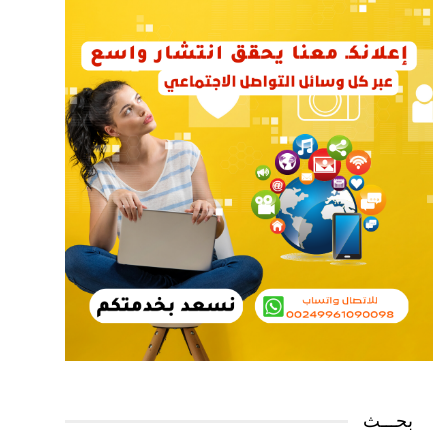
بحـــث