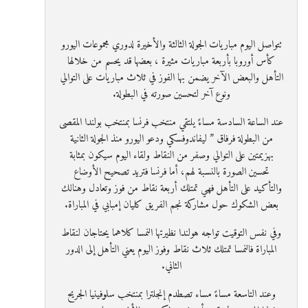
تتواصل اليوم مباريات الجولة الثالثة والأخيرة لدوري مجموعات اليورو
كأس أوروبا بأربعة مباريات مثيرة ، بعضها قد يحسم من خلالها
التأهل والبعض الآخر يضمن بها الفوز في ثلاث مباريات على التوالي
ونوع آخر لتحسين صورته في البطولة.
عند الساعة السادسة مساءً يلتقي منتخب فرنسا بمنتخب بولندا المقصى
من البطولة فرفاق ” ليفاندوفسكي ودعو اليورو منذ الجولة الثانية
بهزيمتين على التوالي وصفر من النقاط ولقاء اليوم سيكون بمثابة
تحسين الصورة بالنسبة لهم، أما فرنسا فتريد تصحيح الأوضاع
والتأكيد على التأهل فهي تمتلك أربعة نقاط من فوز وتعادل وهنالك
بعض الشكوك حول مشاركة نجم الفريق كليان إمبابي في المباراة.
وفي نفس التوقيت تواجه هولندا نظيرتها النمسا كلاهما يحتاجان لنقاط
المباراة فالنمسا تمتلك ثلاث نقاط وفوز اليوم يعني التأهل إلى الدور
الثاني.
وعند التاسعة مساءً مساء تصطدم إنجلترا بمنتخب سلوفينيا الجريح