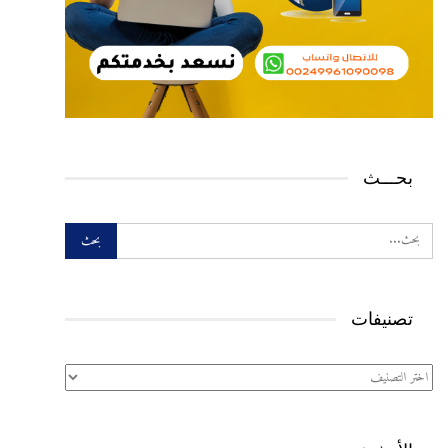
بحـــث
تصنيفات
تصنيفات