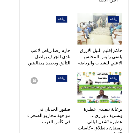
رياضة
رياضة
حاكم إقليم النيل الازرق
حازم رضا رياض لاعب
يلتقي رئيس المجلس
نادي الجرف يواصل
الاعلي للشباب والرياضة
التألق ويحصد ميداليتين
رياضة
رياضة
برعاية تنفيذي عطبرة
صقور الجديان في
وتشريف وزاري…
مواجهة محاربو الصحراء
عطبرة تُشعل ليالي
في كأس العرب
رمضان بانطلاق «كاسات