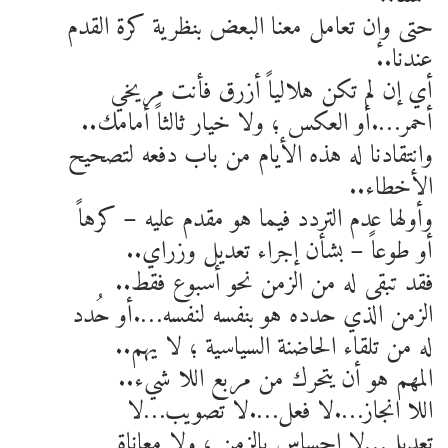
حتى وإن تعامل معنا البعض بنظرية كرة القدم
عندنا..
أي إن لم تكن هلالياً أزرق فأنت مريخي
أحمر….أو العكس ؛ ولا خيار ثالثاً أمامك..
وانتقادنا له هذه الأيام من باب دفعه لتصحيح
الأخطاء..
وأولها عدم التردد فيما هو مقدم عليه – كرهاً
أو طوعاً – بشأن إجراء تعديل وزراي..
فقد تبقى له من الزمن نحو أسبوع فقط..
الزمن الذي حدده هو بنفسه لنفسه….أو حُدد
له من تلقاء الحاضنة السياسية ؛ لا يهم..
المهم هو أن يتحرك من مربع اللا شيء..
اللا انجاز….لا فعل….لا تصويب…لا
تعديل…لا إحساس بالزمن ؛ ولا معاناة