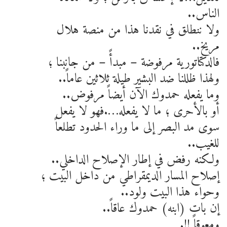
الناس..
ولا ننطلق في نقدنا هذا من منصة هلال
مريخ..
فالدكتاتورية مرفوضة – مبدأً – من جانبنا ؛
ولهذا ظللنا ضد البشير طيلة ثلاثين عاماً..
وما يفعله حمدوك الآن أيضاً مرفوض..
أو بالأحرى ؛ ما لا يفعله….فهو لا يفعل
سوى مد البصر إلى ما وراء الحدود تطلعاً
للغيب..
ولكنه رفض في إطار الإصلاح الداخلي..
إصلاح المسار الديمقراطي من داخل البيت ؛
وحواء هذا البيت ولود..
إن بات (ابنه) حمدوك عاقاً..
ومعوقاً !!.