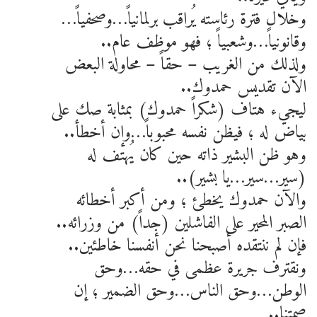
وخلال فترة رئاسته يُراقب برلمانياً…وصحفياً…
وقانونياً…وشعبياً ؛ فهو موظف عام..
ولذلك من الغريب – حقاً – محاولة البعض
الآن تقديس حمدوك..
ليجيء هتاف (شكراً حمدوك) بمثابة صك على
بياض له ؛ فيظن نفسه محبوباً…وإن أخطأ..
وهو ظن البشير ذاته حين كان يُهتف له
(سير…سير…يا بشير)..
والآن حمدوك يخطئ ؛ ومن أكبر أخطائه
الصبر المحير على الفاشلين (جداً) من وزرائه..
فإن لم ننتقده أصبحنا نحن أنفسنا خاطئين..
ونقترف جريرة عظمى في حقه…وحق
الوطن…وحق الناس…وحق الضمير ؛ إن
صمتنا..