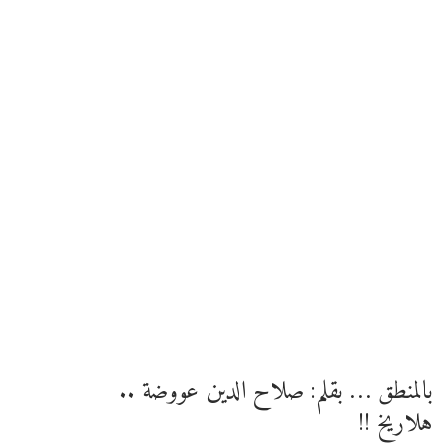
بالمنطق … بقلم: صلاح الدين عووضة ..
هلاريخ !!