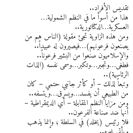
تقديس الأفراد..
هذا من أسوأ ما في النظم الشمولية…
العسكرية…الدكتاتورية..
ومن هذه الزاوية تجئ مقولة (الناس هم من
يصنعون فرعونهم)…فيصيرون له عبيداً..
والإسلاميون صنعوا من البشير فرعوناً..
فطغى…وتجبر…وتكبر…وسمى نفسه (الذات
الرئاسية)..
وتبعاً لذلك – أو كأثر جانبي حتمي – كان
من الطبيعي أن يفسد…ويسرق…ويتسفه..
ومن مزايا النظم المقابلة – أي الديمقراطية –
أنها ضد صناعة الفرعون..
فلا رئيس (يخلد) في السلطة ؛ وإنما يذهب
ويأتي غيره..