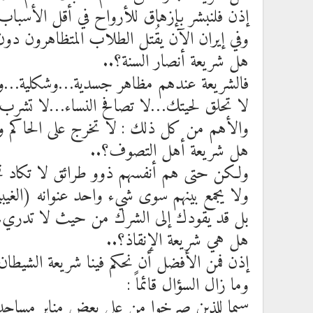
إذن فلنبشر بإزهاق للأرواح في أقل الأسبا
وفي إيران الآن يقُتل الطلاب المتظاهرون 
هل شريعة أنصار السنة؟..
فالشريعة عندهم مظاهر جسدية…وشكلية…وحر
لا تحلق لحيتك…لا تصافح النساء…لا تشرب ا
والأهم من كل ذلك : لا تخرج على الحا
هل شريعة أهل التصوف؟..
ولكن حتى هم أنفسهم ذوو طرائق لا تكاد تح
ولا يجمع بينهم سوى شيء واحد عنوانه (الغ
بل قد يقودك إلى الشرك من حيث لا تدري.
هل هي شريعة الإنقاذ؟..
إذن فمن الأفضل أن نحكم فينا شريعة الشيطان
وما زال السؤال قائماً :
سيما للذين صرخوا من على بعض منابر مساجد 