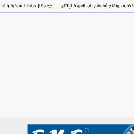
جهاز جراحة الشبكية بالقضارف يختصر معاناة ا