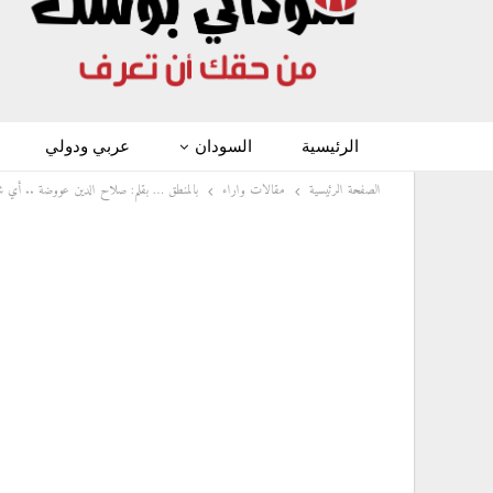
الرئيسية
السودان
عربي ودولي
الصفحة الرئيسية
مقالات واراء
بالمنطق … بقلم: صلاح الدين عووضة .. أي ش