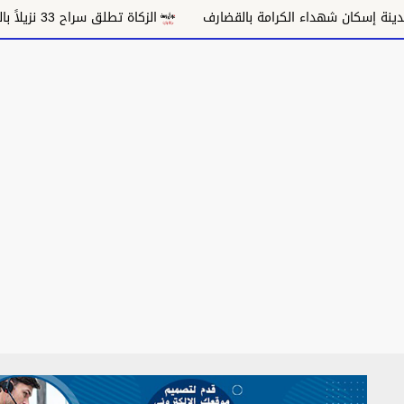
لكرامة بالقضارف
الزكاة تطلق سراح 33 نزيلاً بالقضارف وتفتح أمامهم باب العودة للإنتاج