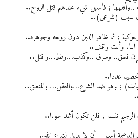
ب…وأتفهها ؛ فأسهل شيء عندهم قتل الروح..
دون سبب (شرعي)..
كية ؛ ثم ظاهر الدين دون روحه وجوهره..
لماء وأنت واقف..
كم وإن فسق…وسرق…وكذب…وظلم…و قتل..
صيها عددا..
يبيات) ؛ وهو ضد الشرع…والعقل… والمنطق..
.
 الرجيم نفسه ؛ فلن تكون أشد سوءا..
العاصمة أمس : أن لا بديل لشرع الله..