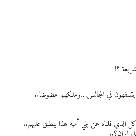
ريعة ؟!
ويتسفهون في المجالس…وملكهم عضوضا..
 الذي قلناه عن بني أمية هذا ينطبق عليهم..
 إيران؟..