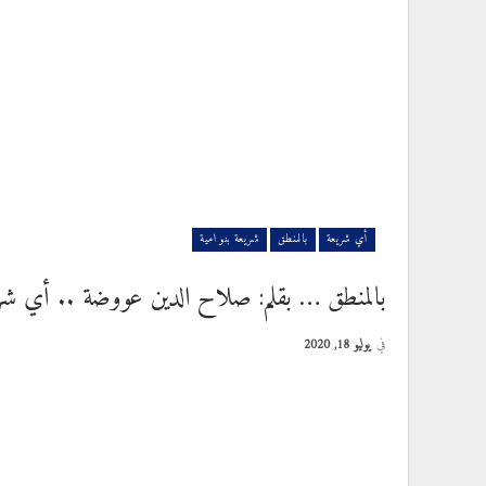
أي شريعة
بالمنطق
شريعة بنو امية
بالمنطق … بقلم: صلاح الدين عووضة .. أي شر
في
يوليو 18, 2020