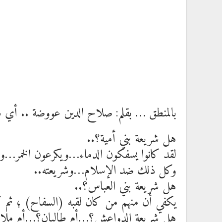
بالمنطق … بقلم: صلاح الدين عووضة .. أي ش
هل شريعة بني أمية؟..
لقد كانوا يسفكون الدماء…ويكرعون الخمر…
وكل ذلك ضد الإسلام…وشريعته..
هل شريعة بني العباس؟..
يكفي أن منهم من كان لقبه (السفاح) ؛ ثم كل
هل شريعة الدواعش؟…أم طالبان؟…أم ملالي