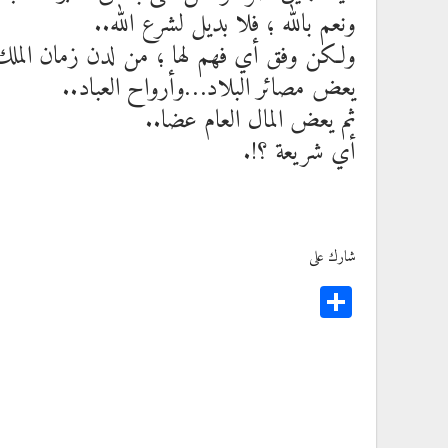
ونعم بالله ؛ فلا بديل لشرع الله..
ولكن وفق أي فهم لها ؛ من لدن زمان ال
يعض مصائر البلاد…وأرواح العباد..
ثم يعض المال العام عضا..
أي شريعة ؟!.
شارك على
Share