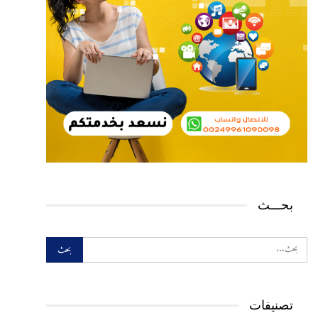
بحـــث
تصنيفات