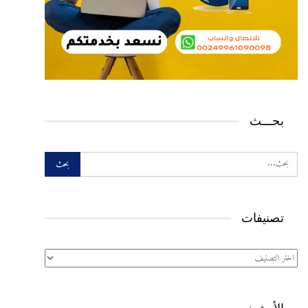
بحـــث
تصنيفات
تصنيفات