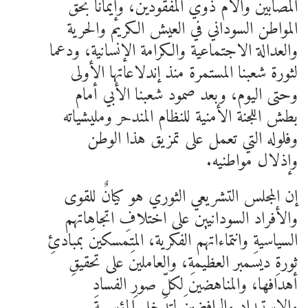
المصابين وآلام ذوي المفقودين، وإيمانا بحق
المواطن السوداني في العيش الكريم والحرية
والعدالة الاجتماعية والكرامة الإنسانية، ودعما
لثورة شعبنا المستمرة منذ إندلاعاتها الأولى
وحتى اليوم، وبعد صمود شعبنا الأبي أمام
بطش اللجنة الأمنية للنظام المندحر ومليشياته
وفلوله التي تعمل على تمزيق هذا الوطن
وإذلال مواطنيه.
إن المجلس التشريعي الثوري هو كيانٌ للقوى
والأفراد السودانيين على اختلافِ اتجاهاتهم
السياسيةِ وانتماءاتهم الفكرية، المتمسكينَ بمبادئِ
ثورةِ ديسمبر العظيمة، والعاملينَ على تحقيقِ
أهدافها، والمناهضينَ لكلِّ صورِ الفسادِ
والاستبدادِ والرافضينَ لتدخلِ المؤسسةِ