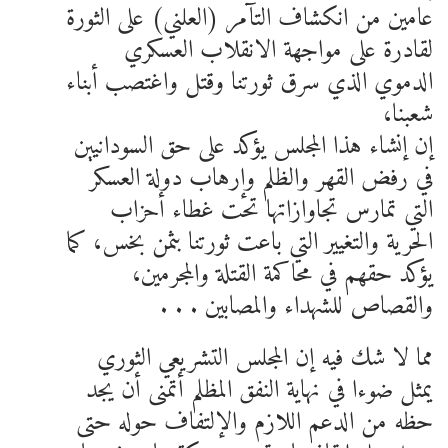
عامين من انكشاف التآمر (العلني) على الثورة
لقادرة على مواجهة الانقلاب العسكري
الدموي الذي سرق ثورتنا وقتل واغتصب أبناء
شعبنا،
إن إنشاء هذا المجلس يؤكد على حق السودانيين
في رفض القهر والظلم وإرهاب دولة العسكر
التي تمارس تجاوازاتها تحت غطاء أحزاب
الحرية والتغيير التي باعت ثورتنا بثمن بخس، كما
يؤكد حقهم في محاكمة القتلة والمجرمين،
والقصاص للشهداء والمصابين . . .
مما لا شك فيه إن المجلس التشريعي الثوري
يمثل ضوءا في نهاية النفق المظلم أتمنى أن يجد
حظه من الدعم اللازم والإلتفاف حوله حتى