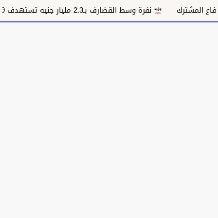
نفرة وسط القضارف بـ2.3 مليار جنيه تستهدف 9 آلاف أسرة