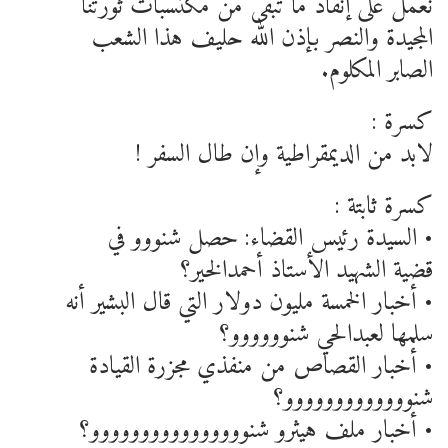
نعمل على إنقاذ ما تبقى من مكتسبات ثورتنا
المجيدة والنصر بإذن الله حليف هذا الشعب
الصابر المكلوم.
كسرة :
لابد من الديمقراطية وإن طال السفر !
كسرة ثابتة :
• السيدة رئيس القضاء: حصل شنووو في
قضية الشهيد الأستاذ أحمدالخير؟
• أخبار الخمسة مليون دولار التي قال البشير أنه
سلمها لعبدالحي شنوووووو؟
• أخبار القصاص من منفذي مجزرة القيادة
شنووووووووووووو؟
• أخبار ملف هيثرو شنوووووووووووووووو؟