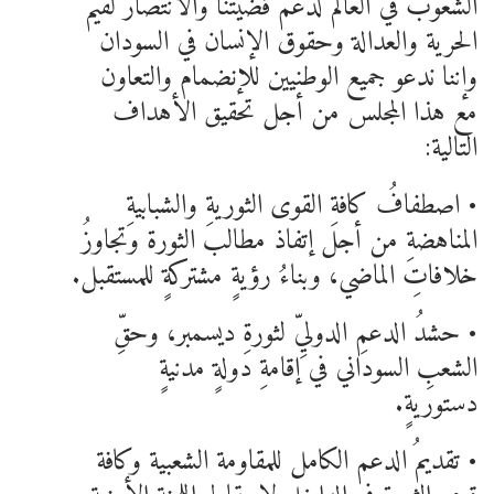
الشعوب في العالم لدعم قضيتنا والانتصار لقيم
الحرية والعدالة وحقوق الإنسان في السودان
وإننا ندعو جميع الوطنيين للإنضمام والتعاون
مع هذا المجلس من أجل تحقيق الأهداف
التالية:
• اصطفافُ كافةِ القوى الثوريةِ والشبابيةِ
المناهضةِ من أجل إتفاذ مطالب الثورة وتجاوزُ
خلافاتِ الماضي، وبناءُ رؤيةٍ مشتركةٍ للمستقبل.
• حشدُ الدعمِ الدوليِّ لثورةِ ديسمبر، وحقِّ
الشعبِ السوداني في إقامةِ دولةٍ مدنيةٍ
دستوريةٍ.
• تقديمُ الدعم الكامل للمقاومة الشعبية وكافة