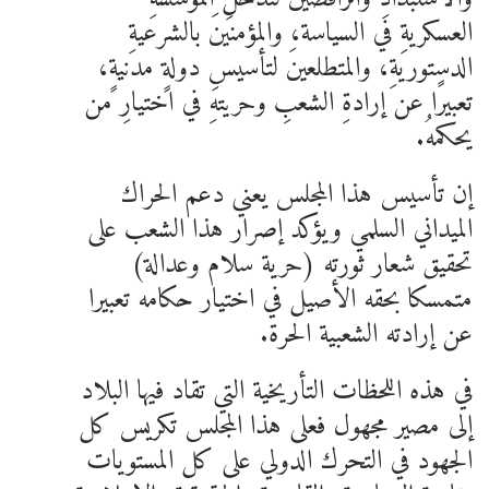
العسكريةِ في السياسة، والمؤمنينَ بالشرعيةِ
الدستوريةِ، والمتطلعينَ لتأسيسِ دولةٍ مدنيةٍ،
تعبيرًا عن إرادةِ الشعبِ وحريتهِ في اختيارِ من
يحكمهُ.
إن تأسيس هذا المجلس يعني دعم الحراك
الميداني السلمي ويؤكد إصرار هذا الشعب على
تحقيق شعار ثورته (حرية سلام وعدالة)
متمسكا بحقه الأصيل في اختيار حكامه تعبيرا
عن إرادته الشعبية الحرة.
في هذه اللحظات التأريخية التي تقاد فيها البلاد
إلى مصير مجهول فعلى هذا المجلس تكريس كل
الجهود في التحرك الدولي على كل المستويات