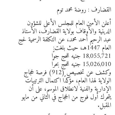
القضارف : روضة محمد توم
أعلن الأمين العام للمجلس الأعلى للشؤون
الدينية والأوقاف بولاية القضارف، الأستاذ
عبد الرحيم أحمد محمد، عن التكلفة الرسمية لحج
العام 1447هـ، حيث بلغت:
18,055,721 جنيه للحج جوًا
15,026,010 جنيه للحج بحرًا
وكشف عن تخصيص (912) فرصة لحجاج
الولاية لهذا العام، مؤكدًا اكتمال الترتيبات
الإدارية والفنية لانطلاق الموسم، على أن
يتحرك أول فوج من الحجاج في الثاني من مايو
المقبل.