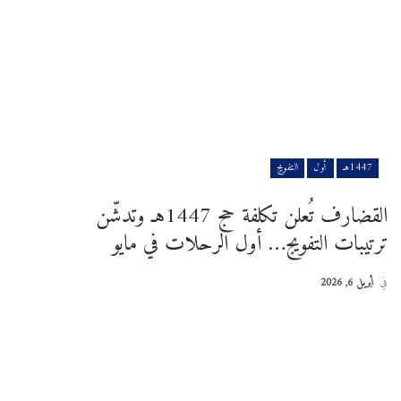
1447هـ
أول
التفويج
القضارف تُعلن تكلفة حج 1447هـ وتدشّن
ترتيبات التفويج… أول الرحلات في مايو
في
أبريل 6, 2026