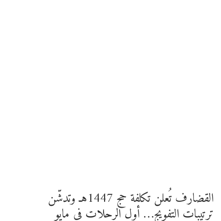
القضارف تُعلن تكلفة حج 1447هـ وتدشّن
ترتيبات التفويج… أول الرحلات في مايو