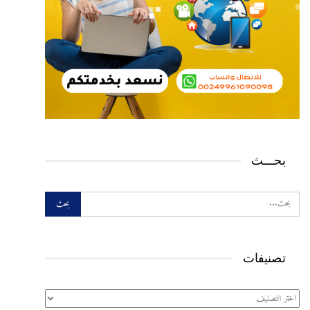
بحـــث
تصنيفات
تصنيفات