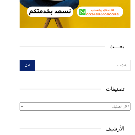
بحـــث
تصنيفات
تصنيفات
الأرشيف