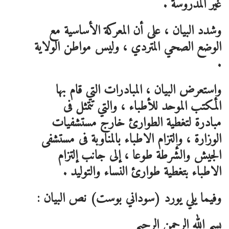
غير المدروسة .
وشدد البيان ، على أن المعركة الأساسية مع
الوضع الصحي المتردي ، وليس مواطن الولاية
.
وإستعرض البيان ، المبادرات التي قام بها
المكتب الموحد للأطباء ، والتي تتمثل فى
مبادرة لتغطية الطوارئ خارج مستشفيات
الوزارة ، وإلتزام الاطباء بالمناوبة فى مستشفى
الجيش والشرطة طوعا ، إلى جانب إلتزام
الاطباء بتغطية طوارئ النساء والتوليد .
وفيما يلي يورد (سوداني بوست) نص البيان :
بسم الله الرحمن الرحيم