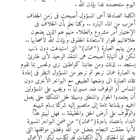
اليوم ستحصده غدا بإذن الله .
الكلمة الصادقة أخى المسؤول أصبحت فى زمن الجفاف
أعزب من الماء البارد .. وكلنا نعلم بأن الخلاف فى
الإختيار أمر مشروع والعقلاء منهم هم الذين يضعون
خلافاتهم للحوار لاستعادة الحقوق وبإذن الله لاصحابها ..
ومن بينهم العبارة (*عمان)* التى استهدفت دون ذنب
لكن فى النهاية أصبحت هى المنقذ الوحيد لأى طارئ
يستجد .. لذلك ومن جانبنا كمواطنين نرى ونحس بما تقوم
به العبارة عمان نرجو ثم نرجو من المسؤول النظر فى إعادة
تلك العبارة الى وضعها الطبيعى مع البواخر الأخرى دون
المساس أو الوقوف ضد مسيرتها .. ويجب على المسؤولين
أن يعتمدوا الحوار والمنطق وسيلة لحل المشكلة حتى يصل
الجميع وبقناعة تامة إلى ماتصبو إليه شركة بسام شيينغ
والوقوف على أرض الحق والحقيقة .. فهل لبيتم هذا
النداء باعتماد باخرة(*عمان)* من ضمن البواخر المسيرة
لأنها حققت النجاح بفضل من الله وفضل مواقفها التى
تظهر لنا الحقائق لأن الكلمات قد تكذب لكن الأعمال