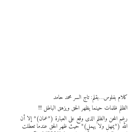
كلام بفلوس…بقلم: تاج السر محمد حامد
الظلم ظلمات حينما يظهر الحق ويزهق الباطل !!!
رغم المحن والظلم الذى وقع على العبارة (*عمان)* إلا أن
الله (*يمهل ولا يهمل)* حيث ظهر الحق عندما تعطلت