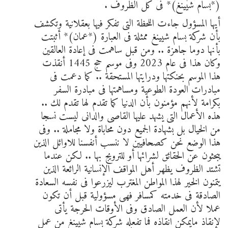
(*بسام شيينغ)* فى كل الظروف .
أيها المسؤول جاءت اللحظة التى تفكر فيها بعقلانية وتكشف
بأن شركة بسام شيينغ ممثلة فى العبارة (*عمان)* أثبتت
بأنها دوما جاهزة .. ومن قبل ساهمت فى إعادة العالقين
وكان هذا فى عام 2023 وفى موسم حج 1445 أنقذت
هذا الموسم بحنكتها ودرايتها المستحقة .. كما دعمت فى
مبادرات العودة الطوعية ومساهمتها فى مبادرة السفر
بكرامة لأنهم مؤمنون بأن الدنيا كما تقدم لها تقدم لك ..
هذه الأعمال التى يشهد عليها القاصى والدانى ليست نسجا
من الخيال بل بشهادة الجميع دون محاباة ولا مجاملة .. وفى
هذا الوضع نحن كصحافيين لا ننسب أنفسنا للاوائل الذين
يبحثون عن الحقائق لشرائها أو للترويج بها .. لكن عندما
تشتد الظروف يظهر أهل المواقف الإنسانية الرائعة الذين
يتمنون الخير لهذا المواطن المغترب ليزرعوا فى نفسه السعادة
الصادقة فى خدمته كمسافر فهى مسؤولية قبل أن تكون
عملا لأن العمل الصادق وفى الأوقات الحرجة يأتى
لإنقاذ مايمكن انقاذه فما تفعله شركة بسام شيينغ من عمل