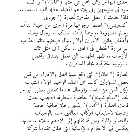
إحدى البواخر وهى تحمل على متنها (*700)* راكب
سودانى متوجهين إلى بلادهم لقضاء عطلة العيد السعيد ..
فماذا حدث ؟ عطل مفاجئ للعبارة (*جودى
اكسبريس)* اضطر لرجوعها مرة أخرى من حيث بدأت
رحلتها المشؤومة .. وهنا بدأت المشكلة .. رجال ونساء
وأطفال يعانون الأمرين أولا إغتيال فرحتهم وثانيا العذاب
المر مرارة الحنظل فى الحلق .. لكن ! فى مثل تلك
الأزمات .. تظهر الجهات التى تعمل بصدق وتتحمل
المسؤولية الحقيقية تجاه المسافرين .
العبارة (*عمان)* التى وقع عليها الظلم والافتراء من قبل
بعض المسؤولين كانت هى المنقذ الوحيد لهؤلاء الشباب
وكبار السن من النساء والرجال عندما تتعطل بعض البواخر
تجد (*بسام شيينغ)* حاضرة باسطولها العجيب حيث
قامت العبارة (*عمان)* بتسير رحلة إضافية خاصة
وعاجلة لاستيعاب الركاب العالقين منهم بالوجبات
والعصاير والمياه ومن ثم نقلهم إلى بلادهم بسلام .. مشهد
يعكس قيم الاحترام والإنسانية التى ظلت تقدمها شركة