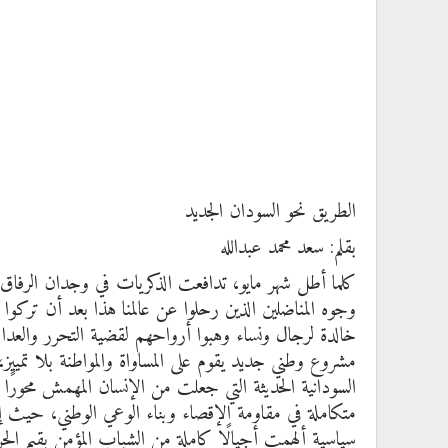
الطريق نحو السودان الجديد
بقلم: سعد محمد عبدالله
كلما أطل شهر مايو، تدافعت الذكريات في وجدان الرفا
وجوه المناضلين الذين رحلوا عن عالمنا هذا بعد أن تركوا
خالدة لرجال ونساء وهبوا أرواحهم لقضية التحرر والعدال
مشروع وطني جديد يقوم على المساواة والمواطنة بلا تمييز
السودانية الحديثة التي جعلت من الإنسان المهمش محورًا
متكاملة في مقاومة الإقصاء وبناء الوعي الوطني، حيث إم
سياسية ألهمت أجيالًا كاملة من الشباب المؤمن بقيم ال