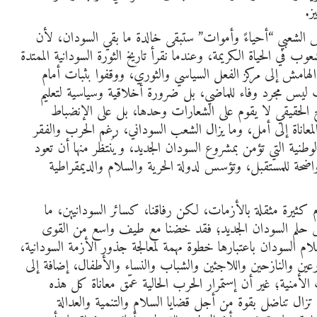
ز.
الشعبي “أحياءً وأموات” ستبقى خالدة ما بقي السودان، لأن
 في الحياة الكريمة، وعندما نقرأ تاريخ الثورة السودانية الممتدة
امش إلى مركز الفعل السياسي والثوري، ووقفوا بثبات أمام
ليس مجرد وفاء للماضي، بل ضرورة أخلاقية وسياسية لتعليم
اح الحقيقي لا يقوم على الشعارات وحدها، بل على الإنضباط
المعاناة إلى أمل، وما يزال الشعب السوداني، رغم الحرب والفقر
الوطنية التي تؤمن بمشروع السودان الجديد، ويُنتظر منها أن تعود
واضحة للمستقبل، وتؤسس لدولة الحرية والسلام والديمقراطية
يرة مثقلة بالأزمات، لكن رفاقنا، كسائر السودانيين، ما
ق حلم السودان الجديد؛ فقد خضنا مع طيف واسع من القوى
لام السودان باعتبارها خطوة مهمة لمعالجة جذور الأزمة السودانية،
زارعين والنازحين واللاجئين والشباب والنساء والأطفال، إضافة إلى
لأمنية؛ غير أن إستمرار الحرب الحالية عمّق معاناة كل هذه
 تزال تناضل بقوة من أجل قضايا السلام والتنمية والعدالة