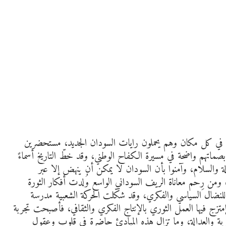
ق في كل مكان وهم يحملون رايات السودان الجديد، مستحضرين
 بصماتهم واضحة في مسيرة الكفاح الوطني، وقد خطّ التاريخ أسماءً
ة والسلام، وآمنوا بأن السودان لا يمكن أن ينهض إلا عبر
، ومن رِحم معاناة الريف السوداني الواسع وُلدت أفكار الثورة
 للنضال السياسي والفكري، وقد شكّلت الحركة الشعبية مدرسة
تزج فيها العمل الثوري بالإنتاج الفكري والثقافي، فأصبحت تجربة
حرية والعدالة، وما تزال هذه المبادئ حاضرة في قلوب وعقول