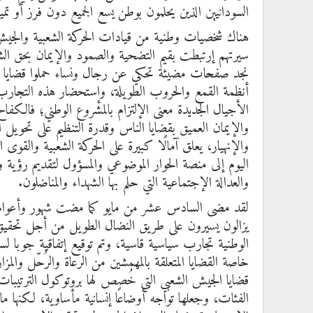
السودانيين الذين يحلمون بوطن يسع الجميع دون فرز أو تميي
هناك شخصيات وطنية من قيادات الحركة الشعبية والجيش 
سيرتهم إرتبطت بقيم التضحية والصمود والإيمان بحق الشعوب
نجد صفحات مضيئة تحكي عن رجال ونساء حملوا قضايا اله
أنظمة القمع والحروب الطويلة، وإستحضار هذه التجارب 
الأجيال الجديدة معنى الإلتزام بالمشروع الوطني؛ فالكف
والإيمان العميق بقضايا الناس وقدرة التنظيم على تحويل 
والإنهيار، يعلق آمالًا كبيرة على الحركة الشعبية والقوى 
اليوم إلى منصة الحوار الموضوعي والمسؤول لتقديم رؤية 
والعدالة الإجتماعية التي حلم بها الشهداء والمناضلون.
لقد مضى السادس عشر من مايو كما مضت شهور وأعوام كث
يزالون يسيرون على طريق النضال الطويل من أجل تحقي
الوطنية تجارب سياسية قاسية، وتم توقيع إتفاقية جوبا لس
خاصة القضايا المتعلقة بالمهمشين من الرعاة والرُحّل والم
قضايا الجيش الشعبي التي خُصص لها بروتوكول الترتيبات ا
الفئات، وجعلها تواجه أوضاعًا إنسانية مأساوية، لكنها ما