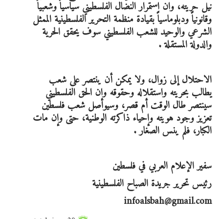
نيل حريته، وان استمرار النضال الفلسطيني سياسياً وشعبياً
وقانونياً ودبلوماسياً بقيادة منظمة التحرير الفلسطينية الممثل
الشرعي والوحيد للشعب الفلسطيني سوف يحقق الحرية
والدولة المستقلة .
الاحتلال إلى زوال، ولا يمكن أن ينتصر على شعب
يطالب بحريته واستقلاله وحقوقه وإن الحق الفلسطيني
سينتصر طال الوقت أم قصر، وسيواصل شعب فلسطين
تعزيز وجود هويته وإحياء ذاكرته الوطنية، حتى وإن مات
الكبار، فلم ينس الصغار .
سفير الإعلام العربي في فلسطين
رئيس تحرير جريدة الصباح الفلسطينية
infoalsbah@gmail.com