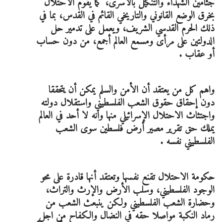
جثامين الشهداء والتنكيل بالأسرى، كما يقوم الاحتلال
بخرق الوضع القانوني والتاريخي القائم في القدس، بما في
ذلك الحرم القدسي الشريف، ويعمل على تدمير حل
الدولتين على مرأى ومسمع العالم أجمع، من دون حساب
أو عقاب .
واهم كل من يعتقد أن الأمن والسلم يمكن أن يتحققا
دون إحقاق حقوق الشعب الفلسطيني واستقلال دولته
واجتثاث الاحتلال الإسرائيلي منها وانه لا أحد في العالم
يملك حق تقرير مصير أرض فلسطين سوى الشعب
الفلسطيني نفسه .
حكومة الاحتلال تقنع نفسها وتعتقد أنها قادرة على محو
الوجود الفلسطيني، وسلب الأرض والإرث والتراث،
وحضارة الشعب الفلسطيني ولكن ينبعث الشعب من
رماد النكبة مواصلا حقه في النضال والكفاح من اجل