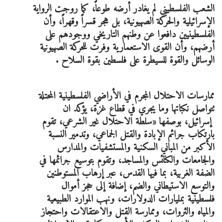
الشعب الفلسطيني لم يغادر أرضه طوعاً، كما روجت الرواية
الإسرائيلية والحركة الصهيونية، بل هجر قسراً وقهراً، وأن
الفلسطينيين دافعوا عن وطنهم التاريخي ووجودهم على
أرضهم، وأن القوى الاستعمارية وفرت للحركة الصهيونية
الوسائل والقوة للسيطرة على فلسطين بقوة السلاح .
ممارسات الاحتلال المجرم في الأراضي الفلسطينية المحتلة
تتواصل نكباتها وما يجري في قطاع غزة، يؤكد ان
إسرائيل، بوصفها «سلطة الاحتلال غير الشرعي، تقوم
بارتكاب جرائم الإبادة والقتل الجماعي، وتدمير النسبة
الأكبر من المباني السكنية والمستشفيات والمدارس
والجامعات والكنائس والمساجد، وتقوم بتوسيع جرائمها في
الضفة الغربية، بما فيها القدس، عبر إرهاب المستوطنين
والتوسع الاستيطاني والضم، إضافة إلى حجز أموال
فلسطينية بمليارات الدولارات، ونهب الموارد الطبيعية
والمياه والثروات، وممارسة القتل والاعتقالات واحتجاز