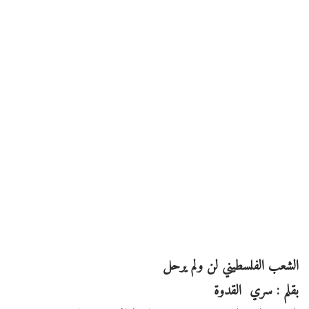
الشعب الفلسطيني لن ولم يرحل
بقلم : سري القدوة