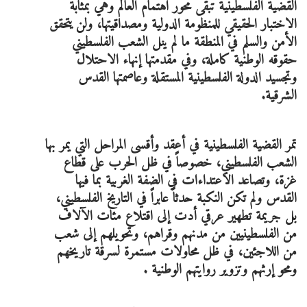
القضية الفلسطينية تبقى محور اهتمام العالم وهي بمثابة
الاختبار الحقيقي للمنظومة الدولية ومصداقيتها، ولن يتحقق
الأمن والسلم في المنطقة ما لم ينل الشعب الفلسطيني
حقوقه الوطنية كاملة، وفي مقدمتها إنهاء الاحتلال
وتجسيد الدولة الفلسطينية المستقلة وعاصمتها القدس
الشرقية.
تمر القضية الفلسطينية في أعقد وأقسى المراحل التي يمر بها
الشعب الفلسطيني، خصوصاً في ظل الحرب على قطاع
غزة، وتصاعد الاعتداءات في الضفة الغربية بما فيها
القدس ولم تكن النكبة حدثاً عابراً في التاريخ الفلسطيني،
بل جريمة تطهير عرقي أدت إلى اقتلاع مئات الآلاف
من الفلسطينيين من مدنهم وقراهم، وتحويلهم إلى شعب
من اللاجئين، في ظل محاولات مستمرة لسرقة تاريخهم
ومحو إرثهم وتزوير روايتهم الوطنية .