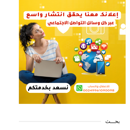
بحـــث