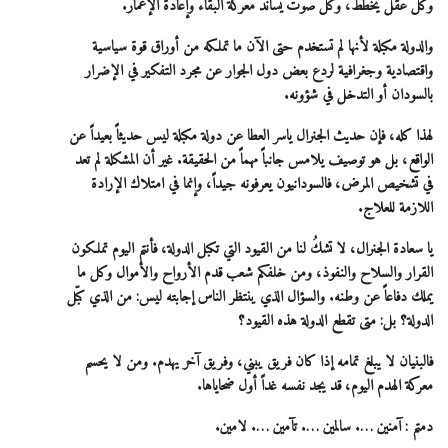
وكل عقل يخطط، وكل صوت يساند معركة البقاء وإعادة الإعمار.
والدولة مكبلة لأنها لم تستخدم حتى الآن ما تملكه من أوراق قوة سياسية
واقتصادية وجغرافية لردع بعض دول الجوار عن مجرد التفكير في الإضرار
بالسودان أو التدخل في شؤونه.
لهذا كله، فإن حديث الجنرال ياسر العطا عن دولة مكبلة ليس حديثاً بعيداً عن
الواقع، بل هو توصيف يلامس جانباً مهماً من الحقيقة. غير أن المشكلة لم تعد
في تشخيص المرض، فالسودانيون يعرفونه جيداً، وإنما في امتلاك الإرادة
اللازمة للعلاج.
يا سعادة الجنرال، لا تشكُ لنا من القيود التي تكبل الدولة، فأنتم اليوم تملكون
القرار والسلاح والنفوذ، ومن خلفكم شعب قدم الأرواح والأموال وكل ما
يملك دفاعاً عن وطنه. والسؤال الذي ينتظر الناس إجابته ليس: من الذي كبّل
الدولة؟ بل: متى تقطع الدولة هذه القيود؟
فالبنيان لا يبلغ تمامه إذا كان فريق يبني، وفريق آخر يهدم. ومن لا يحسم
معركة الهدم اليوم، قد يجد نفسه غداً أول ضحاياها.
دمتم : آمنين …. سالمين …. تآمين …. لامين.