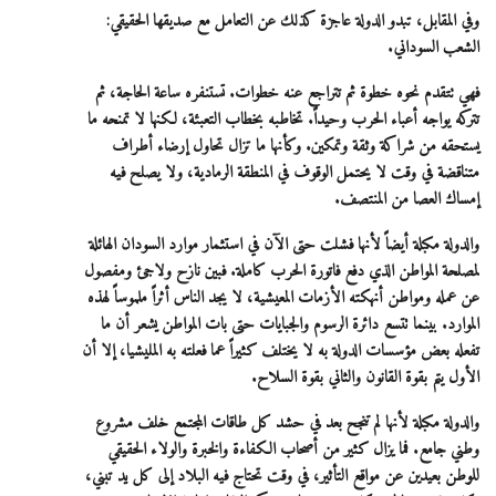
وفي المقابل، تبدو الدولة عاجزة كذلك عن التعامل مع صديقها الحقيقي:
الشعب السوداني.
فهي تتقدم نحوه خطوة ثم تتراجع عنه خطوات. تستنفره ساعة الحاجة، ثم
تتركه يواجه أعباء الحرب وحيداً. تخاطبه بخطاب التعبئة، لكنها لا تمنحه ما
يستحقه من شراكة وثقة وتمكين. وكأنها ما تزال تحاول إرضاء أطراف
متناقضة في وقت لا يحتمل الوقوف في المنطقة الرمادية، ولا يصلح فيه
إمساك العصا من المنتصف.
والدولة مكبلة أيضاً لأنها فشلت حتى الآن في استثمار موارد السودان الهائلة
لمصلحة المواطن الذي دفع فاتورة الحرب كاملة. فبين نازح ولاجئ ومفصول
عن عمله ومواطن أنهكته الأزمات المعيشية، لا يجد الناس أثراً ملموساً لهذه
الموارد. بينما تتسع دائرة الرسوم والجبايات حتى بات المواطن يشعر أن ما
تفعله بعض مؤسسات الدولة به لا يختلف كثيراً عما فعلته به المليشيا، إلا أن
الأول يتم بقوة القانون والثاني بقوة السلاح.
والدولة مكبلة لأنها لم تنجح بعد في حشد كل طاقات المجتمع خلف مشروع
وطني جامع. فما يزال كثير من أصحاب الكفاءة والخبرة والولاء الحقيقي
للوطن بعيدين عن مواقع التأثير، في وقت تحتاج فيه البلاد إلى كل يد تبني،