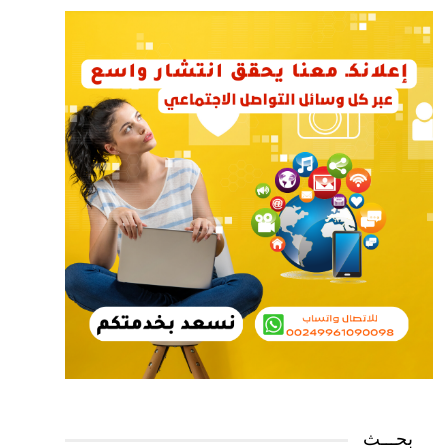
بحـــث