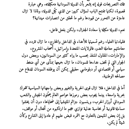
تلك التصريحات قوله إنه يشعر بأن الدولة السودانية «مكبلة». وهي عبارة
قصيرة، لكنها تفتح الباب لسؤال كبير: من الذي كبّل الدولة، ولماذا لا تزال
عاجزة عن التحرر من قيودها رغم ما تحقق من انتصارات ميدانية؟
نعم، الدولة مكبلة يا سعادة الجنرال، ولكن بفعل فاعل.
فقيادتها العليا، رغم تسميتها للأعداء في الداخل والخارج، ما تزال تتردد في
معاملتهم معاملة العدو. فالولايات المتحدة وإسرائيل، أصحاب المشروع،
والإمارات، المقاول المنفذ بحسب ما يراه كثير من السودانيين، وبعض دول
الجوار التي لم تخف عداءها للسودان، ما تزال جميعها بمنأى عن أي ضغط
سياسي أو اقتصادي أو دبلوماسي حقيقي يمكن أن يوظفه السودان للدفاع عن
مصالحه الوطنية.
أما في الداخل، فلا تزال قوى الحرية والتغيير وبعض واجهاتها السياسية تتحرك
بحرية واسعة، بينما يجوب بعض رموزها عواصم العالم يحمّلون الجيش والشعب
السوداني أوزار الحرب، وينسبون جرائم المليشيا إلى ضحاياها، دون أن يخشوا
مساءلة قانونية أو محاسبة عدلية توازي حجم ما ارتكبوه من أفعال أو مواقف.
بل إن بعض المتهمين بالتعاون مع التمرد قبض عليهم ثم عادوا إلى الشارع وكأن
شيئاً لم يكن.