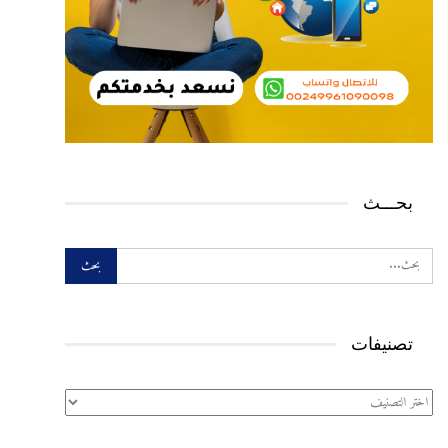
بحـــث
تصنيفات
تصنيفات