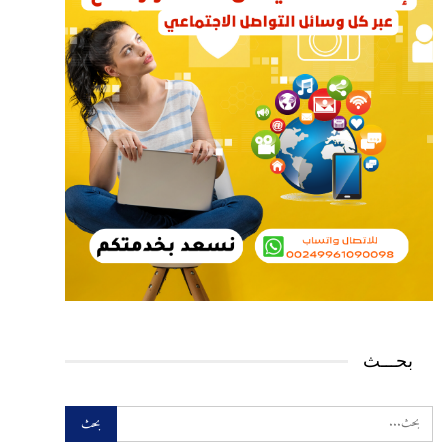
بحـــث