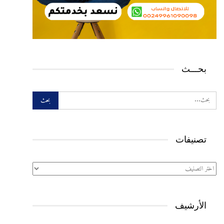
بحـــث
تصنيفات
تصنيفات
الأرشيف