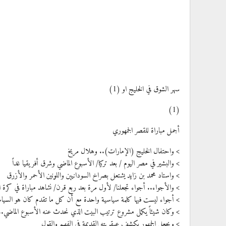
سهر الشوق في الخليج او (1)
(1)
أجمل مباراة للقصر الجمهوري
> واحتفال الخليج (الإمارات).. وهلال مريخ
> والبشير في مصر اليوم / بعد تركيا/ الأسبوع الماضي وشرق أفريقيا غداً
> واستاد محمد بن زايد يشتعل بصراخ السودانيين واللونين الأحمر والأزرق
> والأجواء.. أجواء تجعلنا/ لأول مرة بعد ربع قرن/ نشاهد مباراة في كرة ا
> أجواء ليست فيها كلمة سياسية واحدة مع أن كل ما تقدم كان هو السيا
> وكان شيئاً يكمل مشروع ترتيب البيت الذي نحدث عنه الأسبوع الماضي.. 
> ويجعل الجمهور يكشف عبقريته القديمة في الفهم والقول