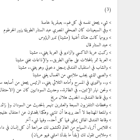
(3)
> شيء يجعل نفسه في كل فم.. بعبقرية خاصة
> وفي السبعينات كان الصحفي المصري عبد الستار الطويلة يزور الخرطوم
> ويومها كانت هناك أغنية (مشينا) تدير الرؤوس
> عبد الستار قال
> ركبت عربة التاكسي والراديو في العربة يغني.. مشينا
> العربة تمر بالمحلات على جانبي الطريق.. والإذاعات تغني مشينا
> والشاب في استقبال الفندق يسجل دخولي وهو يغني.. مشينا
> والصبي الذي يجلب ملابسي من الغسال يغني مشينا
> و.. والنميري في المسرح وأمامه الثلاثي يغني.. الرئيس يجعل من أصابعه سي
> ونحن نهار الإثنين.. في الطائرة.. وحديث السودانيين كان عن (الاحتفال
> وفي قاعة الفندق.. الحديث هلال مريخ
> ومحطات التلفزيون السبعة والعشرين تنهمر بالحديث عن السودان و( زائد
> والمتعة المهتاجة لا أحد يريدها أن تنتهي وهكذا يتحدثون عن احتفال خلي
> وقاعة الفندق الهائل يمشي فيها كل أحد.. وفيها شيء آخر
> فملابس أثرياء السياح من العالم تكشف لك صراحة أن كل إنسان في داخله
> وملابس تقول لك (بلداً ما بلدك امشي فيهو عريان)