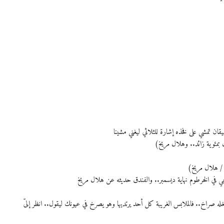
قان تمشي على فخذه إشارة للثلاثي ليغني مشينا
 بمئوية زائد.. وهلال مريخ)
 / هلال مريخ)
جي في الخرطوم نهاية ديسمبر.. والفندق حديثه عن هلال مريخ
 صراخ.. فالملابس الغريبة كل أحد يرتديها وهو يصرخ في عيونك ليقول.. انظر إلىّ