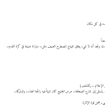
جده في كل مكان
داً
 وتجد أنه لا شيء يطلق الهياج المصطرخ العنيف مثل.. مباراة عنيفة في كرة القدم..
ل الإعلام .. يكتشف)
 إلى شارع الصحافة.. عرس الخليج كان شيئاً فيه رائحة الحناء.. والدلوكة..
ء يحمل قوة الإثارة