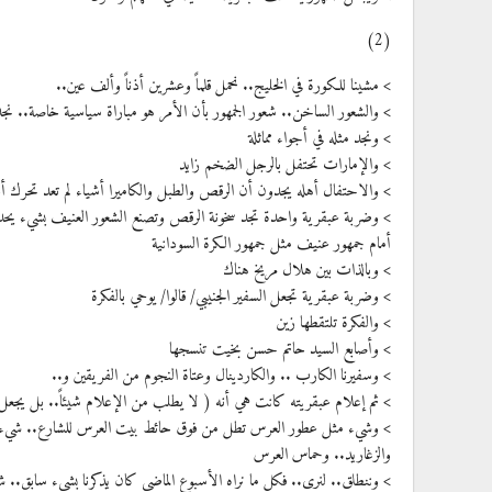
(2)
> مشينا للكورة في الخليج.. نحمل قلماً وعشرين أذناً وألف عين..
> والشعور الساخن.. شعور الجمهور بأن الأمر هو مباراة سياسية خاصة.. ن
> ونجد مثله في أجواء مماثلة
> والإمارات تحتفل بالرجل الضخم زايد
> والاحتفال أهله يجدون أن الرقص والطبل والكاميرا أشياء لم تعد تحرك أح
> وضربة عبقرية واحدة تجد سخونة الرقص وتصنع الشعور العنيف بشيء يحدث
أمام جمهور عنيف مثل جمهور الكرة السودانية
> وبالذات بين هلال مريخ هناك
> وضربة عبقرية تجعل السفير الجنيبي/ قالوا/ يوحي بالفكرة
> والفكرة تلتقطها زين
> وأصابع السيد حاتم حسن بخيت تنسجها
> وسفيرنا الكارب .. والكاردينال وعتاة النجوم من الفريقين و..
> ثم إعلام عبقريته كانت هي أنه ( لا يطلب من الإعلام شيئاً.. بل يجع
> وشيء مثل عطور العرس تطل من فوق حائط بيت العرس للشارع.. شيء يتسلل
والزغاريد.. وحماس العرس
> وننطلق.. لنرى.. فكل ما نراه الأسبوع الماضي كان يذكرنا بشيء سابق.. شي