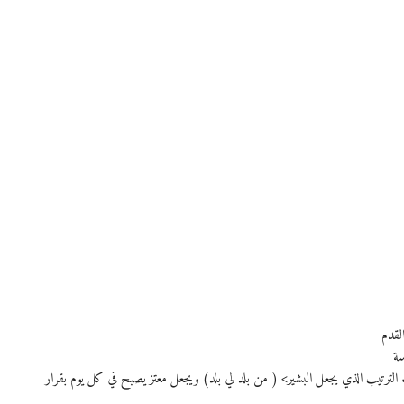
لقدم
سة
الترتيب الذي يجعل البشير> ( من بلد لي بلد) ويجعل معتز يصبح في كل يوم بقرار