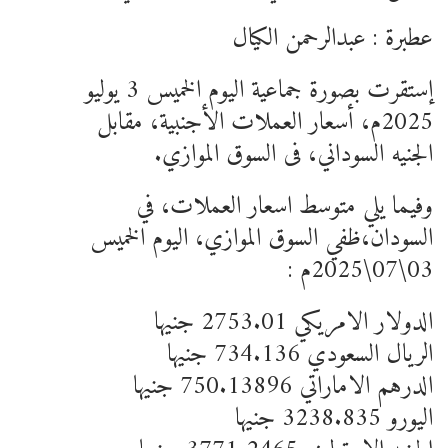
عطبرة : عبدالرحمن الكيال
إستقرت بصورة جماعية اليوم الخميس 3 يوليو
2025م، أسعار العملات الأجنبية، مقابل
الجنيه السوداني، فى السوق الموازي.
وفيما يلي متوسط اسعار العملات، في
السودان،ظفي السوق الموازي، اليوم الخميس
03\07\2025م :
الدولار الامريكي 2753.01 جنيها
الريال السعودي 734.136 جنيها
الدرهم الاماراتي 750.13896 جنيها
اليورو 3238.835 جنيها