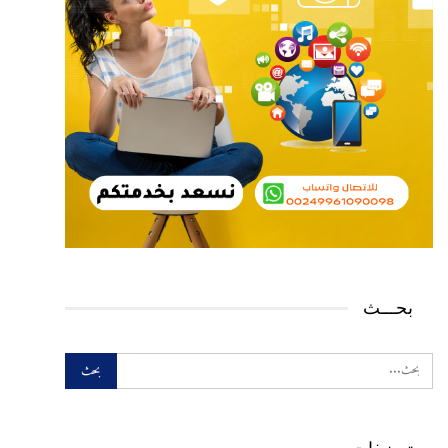
بحـــث