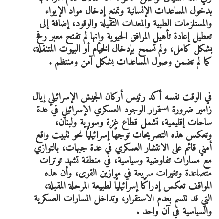
بدخول المساعدات الإنسانية وتمنع إدخال مواد الإيواء
والمستلزمات الطبية والمعدات الثقيلة والوقود، إضافة إلى
تعطيل إعادة تأهيل المرافق الحيوية وإنها لم تفتح معبر رفح
بشكل كامل، ولم تسمح بإدخال الخيام أو البيوت المتنقلة،
كما لم تضمن وصول المساعدات بشكل آمن ومنتظم .
في الوقت نفسه أكد رئيس أركان الجيش الإسرائيلي إيال
زامير ضرورة استمرار الوجود العسكري الإسرائيلي في عدة
ساحات إقليمية، تشمل قطاع غزة وسورية ولبنان،
وتعكس هذه التصريحات توجهًا إسرائيليًا نحو تثبيت واقع
أمني قائم على الانتشار العسكري في عدة جبهات، بالتوازي
مع مسارات تفاوضية وسياسية، في منطقة تشهد توترات
متصاعدة وتغيرات سريعة في موازين القوى، وأن هذه
المواقف تعكس إدراكًا إسرائيليًا لطبيعة المرحلة المقبلة،
التي قد تتسم بعدم الاستقرار، وتداخل المسارات العسكرية
والسياسية في آن واحد .