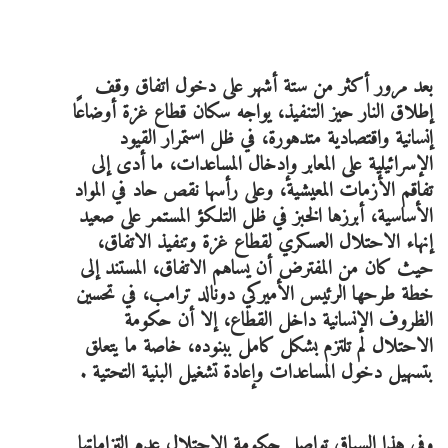
بعد مرور أكثر من ستة أشهر على دخول اتفاق وقف
إطلاق النار حيز التنفيذ، يواجه سكان قطاع غزة أوضاعًا
إنسانية واقتصادية متدهورة، في ظل استمرار القيود
الإسرائيلية على المعابر وإدخال المساعدات، ما أدى إلى
تفاقم الأزمات المعيشية، وعلى رأسها نقص حاد في المواد
الأساسية، أبرزها الخبز في ظل التلكؤ المستمر على صعيد
إنهاء الاحتلال العسكري لقطاع غزة وتنفيذ الاتفاق،
حيث كان من المفترض أن يساهم الاتفاق، المستند إلى
خطة طرحها الرئيس الأميركي دونالد ترامب، في تحسين
الظروف الإنسانية داخل القطاع، إلا أن حكومة
الاحتلال لم تلتزم بشكل كامل ببنوده، خاصة ما يتعلق
بتسهيل دخول المساعدات وإعادة تشغيل البنية التحتية .
وفي هذا السياق تواصل حكومة الاحتلال عدم التزاماتها