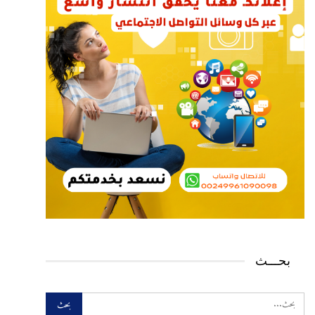
بحـــث