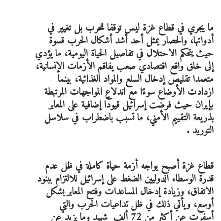
ما يجري في قطاع غزة ليس توقفا للحرب بل تغيير في
أدواتها، والحصار يمثل أحد أشد أشكال الحرب قسوة
حيث يتحكم الاحتلال في تفاصيل الحياة اليومية، ما يؤدي
إلى خلق واقع اقتصادي صعب يفاقم الأزمات الإنسانية،
متعمدا تقليص إدخال السلع والمواد الغذائية، بينما
ازدادت الأوضاع سوءًا مع اندلاع المواجهات المرتبطة
بإيران حيث فرضت إسرائيل قيودًا إضافية على المعابر
بذريعة التقييم الأمني، ما تسبب باضطراب في سلاسل
التوريد .
قطاع غزة أصبح يواجه أزمة حياة كاملة في ظل عدم
قدرة الوسطاء الدوليين الضغط على إسرائيل للالتزام ببنود
الاتفاق، وزيادة إدخال المساعدات وفتح المعابر بشكل
أوسع، ويأتي ذلك في ظل تداعيات الحرب والتي
أسفرت عن أكثر من 72 ألف شهيد وما يزيد عن