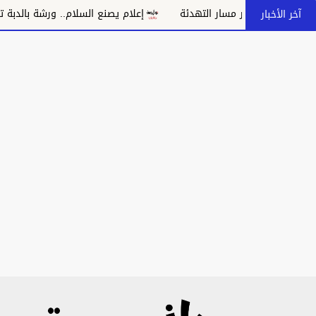
دد بانهيار مسار التهدئة
إعلام يصنع السلام.. ورشة بالدبة تدعو إل
آخر الأخبار