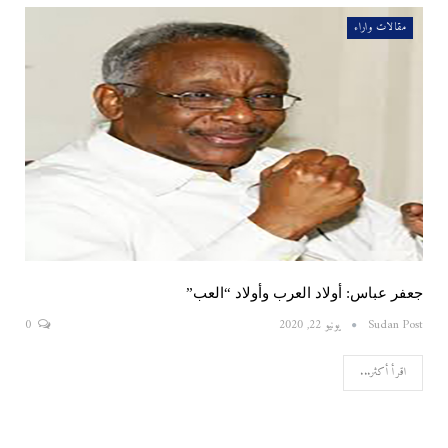
مقالات واراء
جعفر عباس: أولاد العرب وأولاد “العب”
Sudan Post
يونيو 22, 2020
0
اقرأ أكثر...