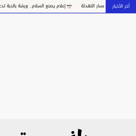
بانهيار مسار التهدئة
إعلام يصنع السلام.. ورشة بالدبة تدعو إلى م
آخر الأخبار