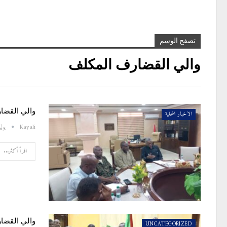
تصفح الوسم
والي القضارف المكلف
والي القضا
الاخبار المحلية
Kayali
يوليو 3,
اقرأ أكثر...
والي القضار
UNCATEGORIZED