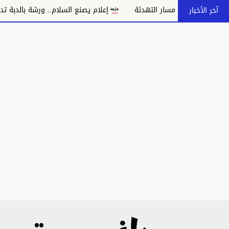
 بانهيار مسار التهدئة
إعلام يصنع السلام.. ورشة بالدبة تدعو إلى 
آخر الأخبار