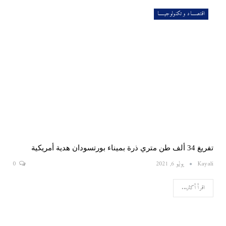
اقتصــــاد و تكنولوجيـــــا
تفريغ 34 ألف طن متري ذرة بميناء بورتسودان هدية أمريكية
Kayali
يوليو 6, 2021
0
اقرأ أكثر...