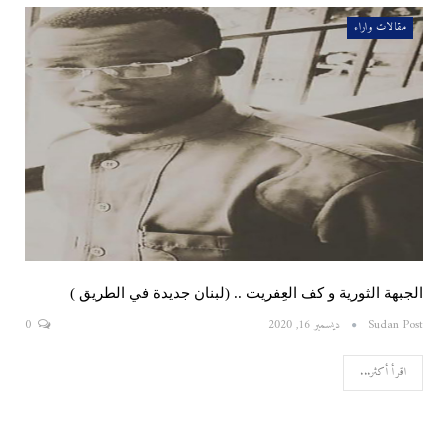
مقالات واراء
الجبهة الثورية و كف العِفريت .. (لبنان جديدة في الطريق )
Sudan Post
ديسمبر 16, 2020
0
اقرأ أكثر...