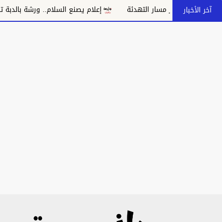
د بانهيار مسار التهدئة
إعلام يصنع السلام.. ورشة بالدبة تدعو إلى
آخر الأخبار