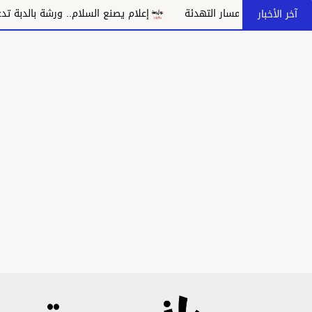
بانهيار مسار التهدئة
إعلام يصنع السلام.. ورشة بالدبة تدعو إلى م
آخر الأخبار