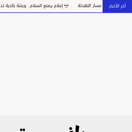
بانهيار مسار التهدئة
إعلام يصنع السلام.. ورشة بالدبة تدعو إلى م
آخر الأخبار