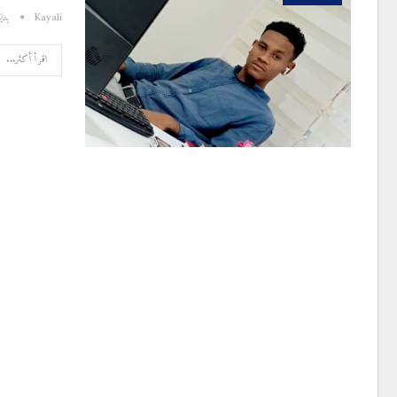
Kayali
يناير 11,
اقرأ أكثر...