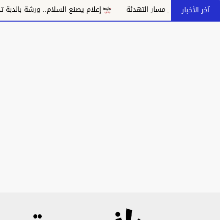
 بانهيار مسار التهدئة
إعلام يصنع السلام.. ورشة بالدبة تدعو إلى
آخر الأخبار