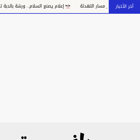
د بانهيار مسار التهدئة
إعلام يصنع السلام.. ورشة بالدبة تدعو إلى
آخر الأخبار