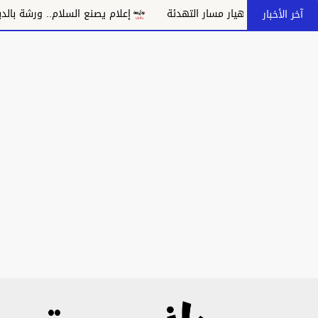
يهدد بانهيار مسار التهدئة
إعلام يصنع السلام.. ورشة بالدبة تدعو 
آخر الأخبار