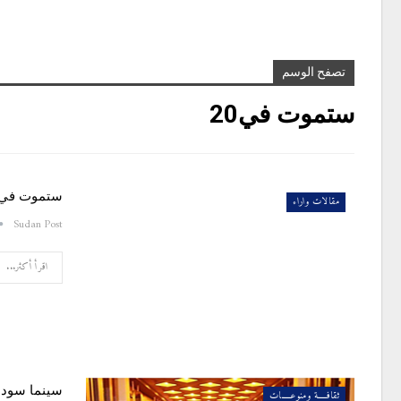
تصفح الوسم
ستموت في20
ستموت في ا
مقالات واراء
Sudan Post
اقرأ أكثر...
سينما سودا
ثقافـــــة ومنوعـــــات