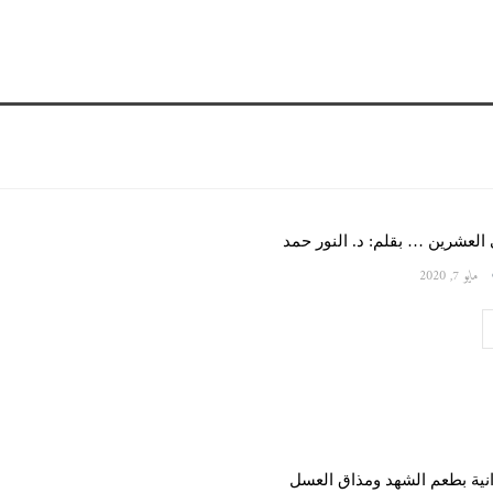
لعشرين … بقلم: د. النور حمد
مايو 7, 2020
نية بطعم الشهد ومذاق العسل