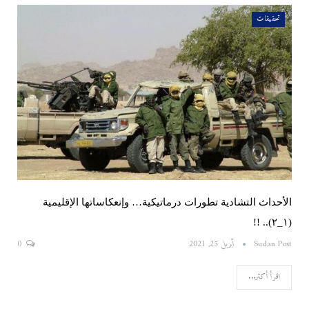
تحقيقات
الأحداث التشادية تطورات درماتيكية… وإنعكاساتها الإقليمية
(١_٢).. !!
Sudan Post
أبريل 25, 2021
0
اقرأ أكثر...