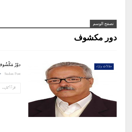
تصفح الوسم
دور مكشوف
دوْرٌ مَكْشُ
مقالات واراء
Sudan Post
اقرأ أكثر...