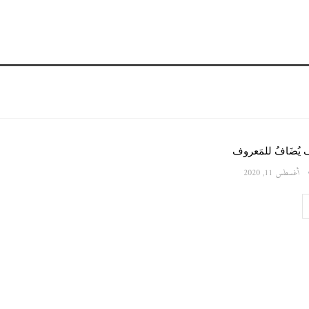
وف يُضَافُ للمَعروف
أغسطس 11, 2020