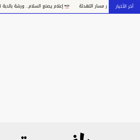
 بانهيار مسار التهدئة
إعلام يصنع السلام.. ورشة بالدبة تدعو إلى
آخر الأخبار