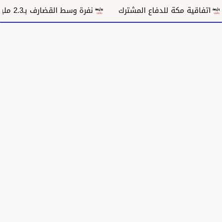
فاقية مكة للدفاع المشترك
نفرة وسط القضارف بـ2.3 مليار جنيه تستهدف 9 آلاف أسرة