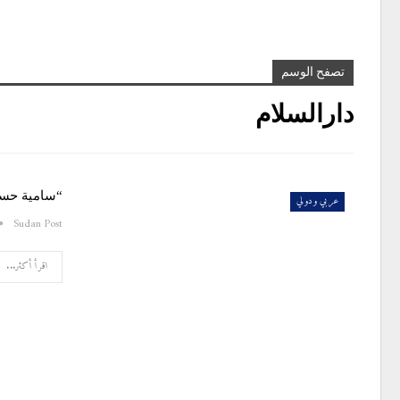
تصفح الوسم
دارالسلام
“سامية حسن”
عربي ودولي
Sudan Post
اقرأ أكثر...