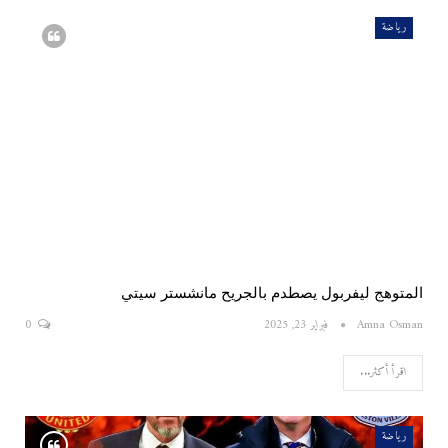
رياضة
المتوهج ليفربول يصطدم بالجريح مانشستر سيتي
Amna Osman
فبراير 23, 2025
0
اقرأ أكثر...
رياضة