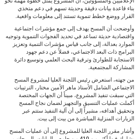
الإعلاميين والمسؤولين، أن المشروع يمثل خطوة مهمة نحو
بناء قاعدة بيانات دقيقة وحديثة تسهم في دعم متخذي
القرار ووضع خطط تنموية تستند إلى معلومات واقعية.
وأوضحت أن المسح يهدف إلى جمع مؤشرات اجتماعية
واقتصادية حديثة تساعد في تحديد الفجوات التنموية وتوجيه
الموارد بعدالة، إلى جانب قياس مؤشرات التنمية وتعزيز
البرامج ذات البعد الاجتماعي، فضلاً عن دعم جهود
الاستجابة للطوارئ وترقية البحث العلمي وتوسيع دائرة
المشاركة المجتمعية.
من جهته، استعرض رئيس اللجنة العليا لمشروع المسح
الاجتماعي الشامل الأستاذ ماهر الأمين مختار، الترتيبات
التي سبقت تنفيذ المشروع، مبيناً أن الجهات المختصة
أكملت عمليات التنسيق والتجهيز لضمان نجاح المسح
وتحقيق أهدافه، مشيراً إلى أن آلية التنفيذ ستتم عبر
الزيارات المنزلية المباشرة من بيت إلى بيت.
وأشار مقرر اللجنة العليا للمشروع إلى أن عمليات المسح
يشارك فيها أكثر من 410 من جامعي البيانات، إلى جانب