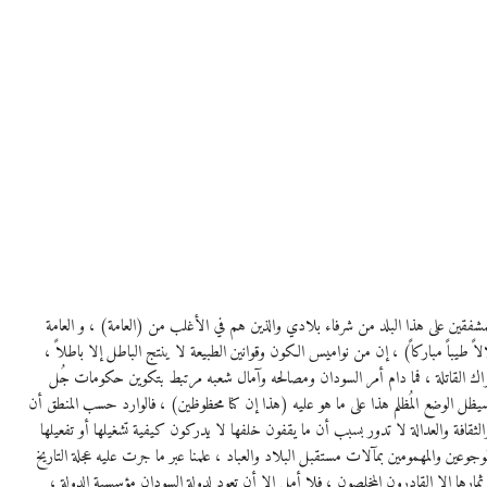
لمشفقين على هذا البلد من شرفاء بلادي والذين هم في الأغلب من (العامة) ، و العامة
لاً طيباً مباركاً) ، إن من نواميس الكون وقوانين الطبيعة لا ينتج الباطل إلا باطلاً ،
الشِراك القاتلة ، فما دام أمر السودان ومصالحه وآمال شعبه مرتبط بتكوين حكومات جُل
يظل الوضع المُظلم هذا على ما هو عليه (هذا إن كنا محظوظين) ، فالوارد حسب المنطق أن
والثقافة والعدالة لا تدور بسبب أن ما يقفون خلفها لا يدركون كيفية تشغيلها أو تفعيلها
وجوعين والمهمومين بمآلات مستقبل البلاد والعباد ، علمنا عبر ما جرت عليه عجلة التاريخ
مارها إلا القادرون المخلصون ، فلا أمل إلا أن تعود لدولة السودان مؤسسية الدولة ،