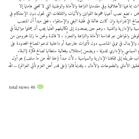
ا فيها الأخلاقية وفي مقدمتها النزاهة والأمانة والوطنية التي لا تنحني هامتها إلا
النهوض ، تضع نصب أعينها مجموعة القوانين والآليات والثقافات التي تحول دون الإحتكام في
صالح الإنفرادية وإن كانت هائمة في ظُلمة البغي والإستقواء ، فعلى مبدأ أن المنصب
 والإدارية والفنية ، وهم حين يصعدون إلى تكاليفهم العُليا يجب أن يحملوا مواثيقاً في
طن والمواطن عبر قداسة الأمانة والنزاهة والتجرُّد ، لا فائدة ونحن ما زلنا محرومين من
 والإبدال في تولي المناصب دون تأثيرات خارجية أو داخلية تدعم المصالح المحدودة على
السياسي والإداري للدولة ، ويضمن إستقلال وفعالية سلطاتها لصالح فكرة (البقاء
ب طريقهُ إلى ثقافتنا الإدارية والسياسية ، لأن مبدأ (عفا الله عن ما سلف) هو أول
الأماني والطموحات والآمال ، وقديماً قالوا (على قدر أهل العزم تأتي العزائم) .. الله
46 total views