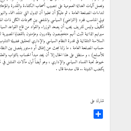
وتعمل آليات العدالة العمومية على تنصيب أصحاب الكفاءة والقُدرة والمؤهلات بم
لنداءات المصلحة العامة ، ثم عليكم أن تعلموا أن الدول التي تنشُد النماء و
تولي المناصب لمجرد (التراضي) السياسي والمنفعي بين مجموعات الكتل ذات الم
تكليفٌ وليس تشريف يجب أن يصعد الوزراء والقوُّاد من قاع القواعد السياسية
سيرتهم الذاتية تثبت أنهم متخصِّصون وقادرون ومؤمنون بالقضايا المصيرية للو
السلاسة التلقائية في قدرة النظام السياسي والإداري لتحقيق فضيلة التناوب
حساب المصلحة العامة ، ما زلنا نبحث عن إتفاق أو دستور يفصل بين النظام 
للأصلح) ، و سنظل على هذا الحال إلا أن يجد مبدأ الحساب بالثواب والعقا
خيوط لعبة الفساد السياسي والإداري ، وهو أيضاً أول مآلات الفشل في تحقيق 
يكضب الشينة .. قال صدمة قال .
شارك على
Share