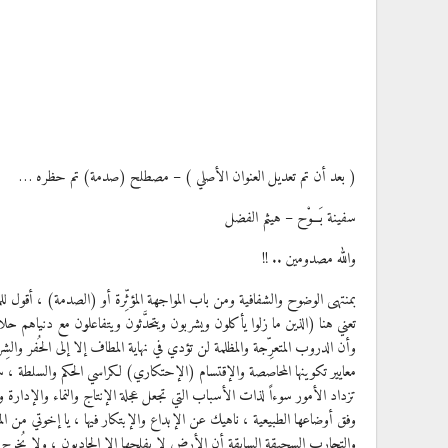
( بعد أن تم تعديل العنوان الأصلي ) – مصطلح (صدمة) تم حظره …
سفينة بَـــوْح – هيثم الفضل
والله مصدومين .. !!
بمنتهى الوضوح والشفافية ومن باب المواجهة المؤثِّرة أو (الصدمة) ، أقول ل
تعني هنا (الذين ما زلوا يأكلون ويشربون ويتحدَّثون ويتفاعلون مع دنياهم حلا
وأن الدروب المتعرِّجة والمظلمة لن تؤدي في نهاية المطاف إلا إلى الحُفر و
معايير تكوينها المحاصصة والإقتسام (الإحتكاري) لكراسي الحكم والسلطة ، س
تزداد الأمور سوءاً لذات الأسباب التي تجعل عجلة الإنتاج والنماء والإدارة 
وفق أوضاعها الطبيعية ، ناهيك عن الإبداع والإبتكار فيها ، يا إخوتي من الم
والتجارب السحيقة السابقة أن الأرض لا يفلحها إلا الحادبون ، ولا يُخرج ث