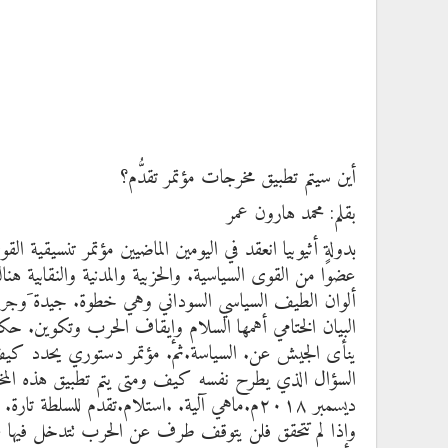
أين سيتم تطبيق مخرجات مؤتمر تقدُّم؟
بقلم: محمد هارون عمر
عضوًا من القوى السياسية. والحزبية والمدنية والنقابية 
ألوان الطيف السياسي السوداني وهي خطوة. جيدة َوجريئ
البيان الختامي أهمها السلام وإيقاف الحرب وتكوين. حكوم
ينأى الجيش عن. السياسة.ثم. مؤتمر دستوري يحدد كيف
السؤال الذي يطرح نفسه كيف ومتى يتم تطبيق هذه المخرج
ديسمبر ٢٠١٨م.ماهي آلية. .استلام.تقدم للسل
وإذا لم تتحقق فلن يتوقف طرف عن الحرب تتدخل فيها 