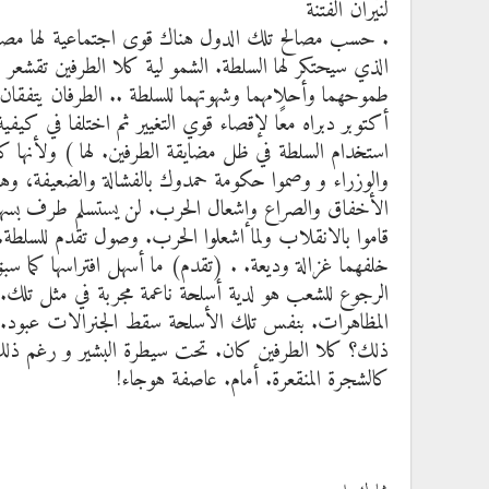
لنيران الفتنة
. حسب مصالح تلك الدول هناك قوى اجتماعية لها مصا
الذي سيحتكر لها السلطة. الشمو لية كلا الطرفين تقشعر ا
أكتوبر دبراه معًا لإقصاء قوي التغيير ثم اختلفا في كيفي
استخدام السلطة في ظل مضايقة الطرفين. لها ) ولأنها ك
والوزراء و وصموا حكومة حمدوك بالفشالة والضعيفة، وه
الأخفاق والصراع وإشعال الحرب. لن يستسلم طرف بسهولة و
قاموا بالانقلاب ولما اشعلوا الحرب. وصول تقدم للسلطة.
خلفهما غزالة وديعة. . (تقدم) ما أسهل افتراسها كما سب
الرجوع للشعب هو لدية أسلحة ناعمة مجربة في مثل تلك.
المظاهرات. بنفس تلك الأسلحة سقط الجنرالات عبود. ال
ذلك؟ كلا الطرفين كان. تحت سيطرة البشير و رغم ذل
كالشجرة المنقعرة. أمام. عاصفة هوجاء!