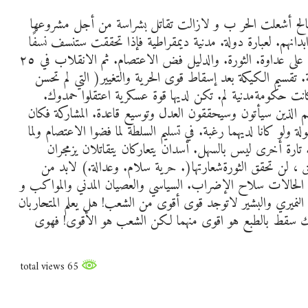
لح أشعلت الحر ب و لازالت تقاتل بشراسة من أجل مشروعها
بدانهم. لعبارة دولة. مدنية ديمقراطية فإذا تحققت ستنسف نسفًا
طموحهما وأحلامهما وشهوتهما للسلطة .. الطرفان يتفقان على عداوة. الثورة. والدليل فض الاعتصام. ثم الانقلاب في ٢٥
ة. تقسيم الكيكة بعد إسقاط قوى الحرية والتغيير( التي لم تحسن
انت حكومةمدنية لم. تكن لديها قوة عسكرية اعتقلوا حمدوك.
م الذين سيأتون وسيحققون العدل وتوسيع قاعدة. المشاركة فكان
لو كانا لديهما رغبة. في تسليم السلطة لما فضوا الاعتصام ولما
 تارة أخرى ليس بالسهل. أسدان يتعاركان يتقاتلان يزمجران
ق ، لن تحقق الثورةشعارتها(. حرية سلام. وعدالة.) لابد من
 الحالات سلاح الإضراب. السياسي والعصيان المدني والمواكب و
نميري والبشير لاتوجد قوى أقوى من الشعب! هل يعلم المتحاربان
ك سقط بالطبع هو اقوى منهما لكن الشعب هو الأقوى! فهوى
65 total views