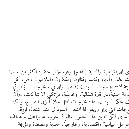
بدولة أثيوبيا انعقد في اليومين الماضيين مؤتمر تنسيقية القوى الديمقراطية والمدنية (تقدم) وهو. مؤتمر حضره أكثر من ٦٠٠
هناك. علماء وأدباء وكتاب وفنانون ومفكرون وإعلاميون . من. كل
ة لاسماع صوت السودان للقاصي والداني . مخرجات المؤتمر في
ة مدنية.عبر فترة انتقالية، ومحاسبة. مرتكبي الانتهاكات. .وأن
 يحكم السودان. هذه مخرجات تمثل حلا ًلمأزق الصراع. ولكن
ات التي يرنو ويهفو لها الشعب السوداني منذ اشتعال ثورة.
طة تارة. أخرى لكي تطبق هذا التصور المثالي؟ الحرب لها بواعث وأهداف
عوامل سياسية واقتصادية. وخارجية. مغذية ومصعدة ومؤججة