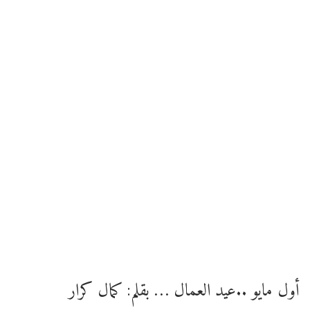
أول مايو ..عيد العمال … بقلم: كمال كرار