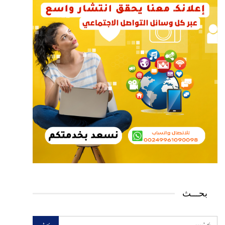
بحـــث