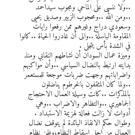
..ولا ننسى على الماحي ومجوب سيداحمد
..ومن الله ..ومحجوب الزبير وصديق يحيى
وسعودي دراج وغيرهم ممن رفعوا رايات
المقاومة الباسلة ..والى أن غادروا الحياة ..كانوا
في الشدة بأس يتجلى .
وميزة عمال السودان أن نشاطهم النقابي ومنذ
بدايته ارتبط بالنضال السياسي ..وأن مواكبهم
واضراباتهم وجهت ضربات موجعة للمستعمر
..ولما كان المثقفون بالخرطوم يناضلون
بالمذكرات ..كانت وسيلة العمال الاحتجاج
الجماهيري ..والتظاهر والاضراب ..وهي
أدوات لا زالت فعالة لهزيمة الاستبداد .
وطوال حكم الانقاذ البائدة لم يتوقف نضال
العمال من اجل اسقاط النظام،وظن نظام