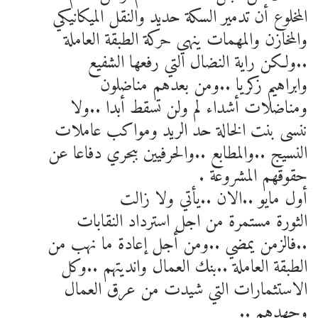
المخلوع أن تدمير السكة حديد والنقل الميكانيكي
والمخازن والمهمات ينهي حركة الطبقة العاملة
..ولكن راية النضال التي رفعها الشفيع
وابراهيم زكريا ..ومن بعدهم مناضلون
ومناضلات أشداء لم ولن تسقط أبدا ..ولا
ننسى بنت الخالة حد الريد ومواكب عاملات
النسيج ..والمطابع ..والحرفيين ببحري دفاعا عن
حقوقهم المشروعة .
أول مايو ..الان ..يأتي ولا زالت
الثورة مستمرة من اجل استرداد النقابات
..فالزمن يمضي ..ومن أجل إعادة ما نهب من
الطبقة العاملة ..بنك العمال وانديتهم ..وكل
الاستثمارات التي شيدت من عرق العمال
وجهدهم ..